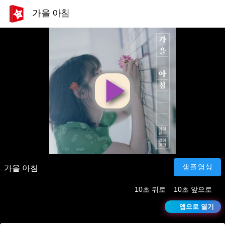
가을 아침
영
상
재
샘플영상
가을 아침
10초 뒤로
10초 앞으로
생
앱으로 열기