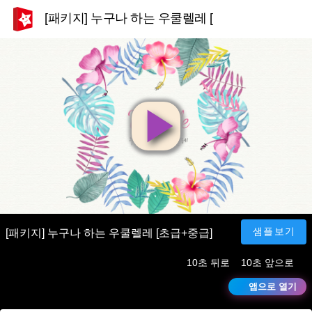
[패키지] 누구나 하는 우쿨렐레 [초급+중급]
영
상
재
샘플보기
[패키지] 누구나 하는 우쿨렐레 [초급+중급]
10초 뒤로
10초 앞으로
생
앱으로 열기