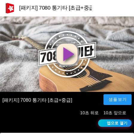
[패키지] 7080 통기타 [초급+중급]
영
상
재
샘플보기
[패키지] 7080 통기타 [초급+중급]
10초 뒤로
10초 앞으로
생
앱으로 열기