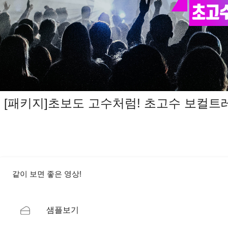
[패키지]초보도 고수처럼! 초고수 보컬트
같이 보면 좋은 영상!
샘플보기