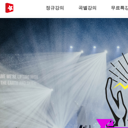
정규강의
곡별강의
무료특