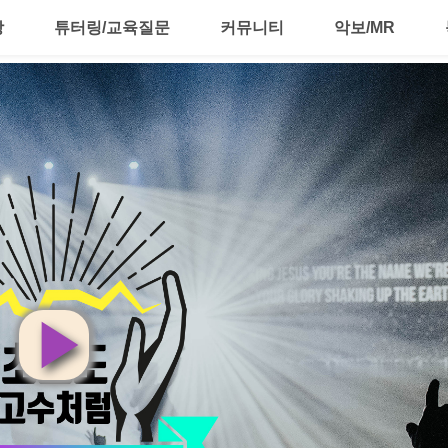
강
튜터링/교육질문
커뮤니티
악보/MR
영