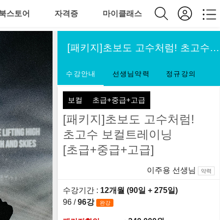
북스토어
자격증
마이클래스
[패키지]초보도 고수처럼! 초고수 보컬트레이닝[초급+중급+고급]
수강안내
선생님약력
정규강의
보컬
초급+중급+고급
[패키지]초보도 고수처럼!
초고수 보컬트레이닝
[초급+중급+고급]
이주용 선생님
약력
수강기간 :
12개월 (90일
+ 275일
)
96 /
96강
완강