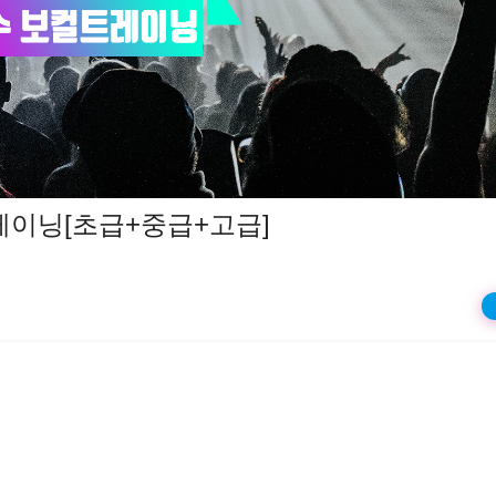
상
재
생
레이닝[초급+중급+고급]