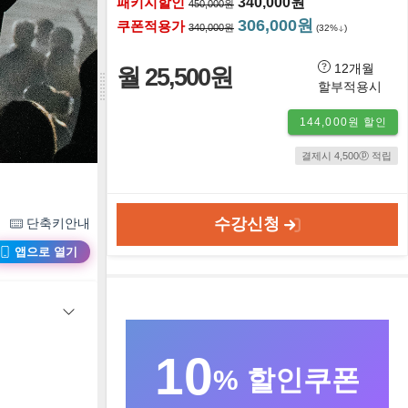
패키지할인
340,000원
450,000원
306,000원
쿠폰적용가
340,000원
(32%
)
12개월
월 25,500원
할부적용시
144,000원 할인
결제시 4,500ⓟ 적립
수강신청
단축키안내
앱으로 열기
10
% 할인쿠폰