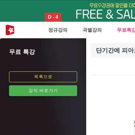
D - 4
정규강의
곡별강의
무료특
단기간에 피아
무료 특강
목록으로
강의 바로가기