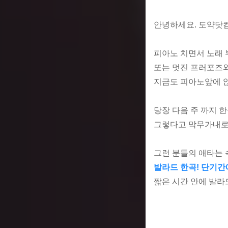
안녕하세요. 도약닷컴
피아노 치면서 노래
또는 멋진 프러포즈와
지금도 피아노앞에 앉
당장 다음 주 까지 
그렇다고 막무가내로 
그런 분들의 애타는
발라드 한곡! 단기간
짧은 시간 안에 발라드