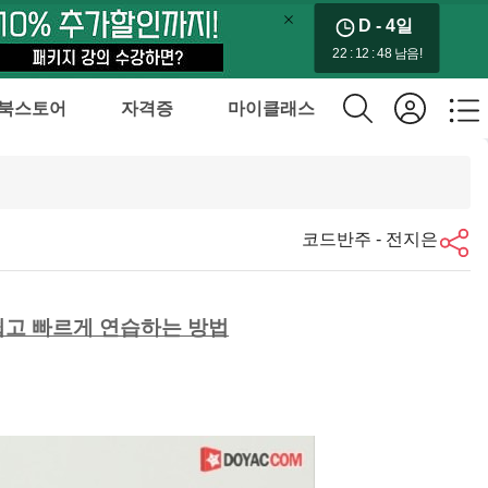
D - 4
일
22 : 12 : 47 남음!
북스토어
자격증
마이클래스
코드반주 - 전지은
쉽고 빠르게 연습하는 방법