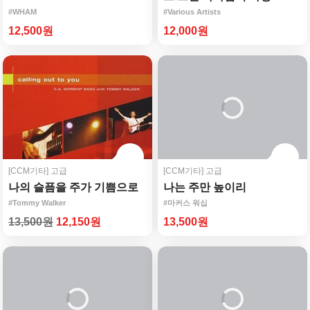
#WHAM
#Various Artists
12,500원
12,000원
[CCM기타]
고급
[CCM기타]
고급
나의 슬픔을 주가 기쁨으로
나는 주만 높이리
#Tommy Walker
#마커스 워십
13,500원
12,150원
13,500원