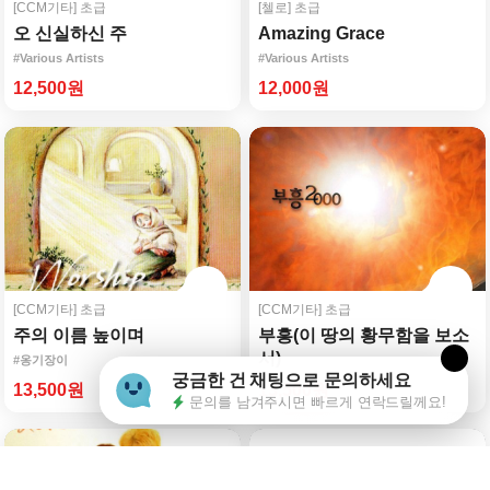
[CCM기타]
초급
[첼로]
초급
오 신실하신 주
Amazing Grace
#Various Artists
#Various Artists
12,500원
12,000원
[CCM기타]
초급
[CCM기타]
초급
주의 이름 높이며
부흥(이 땅의 황무함을 보소
서)
#옹기장이
궁금한 건 채팅으로 문의하세요
#예수전도단
13,500원
13,500원
문의를 남겨주시면 빠르게 연락드릴께요!