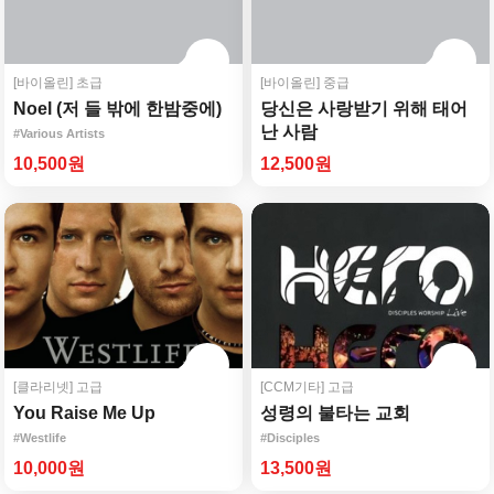
[바이올린]
초급
[바이올린]
중급
Noel (저 들 밖에 한밤중에)
당신은 사랑받기 위해 태어
난 사람
#Various Artists
#Various Artists
10,500원
12,500원
[클라리넷]
고급
[CCM기타]
고급
You Raise Me Up
성령의 불타는 교회
#Westlife
#Disciples
10,000원
13,500원