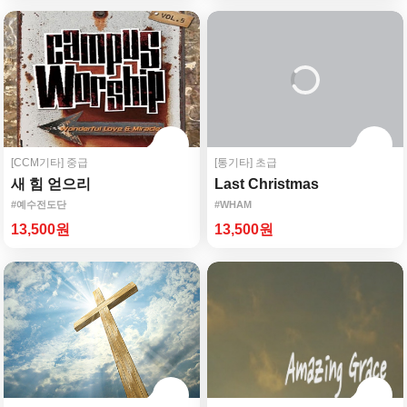
[CCM기타]
중급
[통기타]
초급
새 힘 얻으리
Last Christmas
#예수전도단
#WHAM
13,500원
13,500원