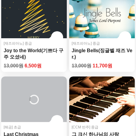
[재즈피아노]
중급
[재즈피아노]
중급
Joy to the World(기쁘다 구
Jingle Bells(징글벨 재즈 Ve
주 오셨네)
r.)
#Various Artists
#Various Artists
13,000원
6,500원
13,000원
11,700원
[해금]
초급
[CCM 반주]
중급
Last Christmas
그 크신 하나님의 사랑