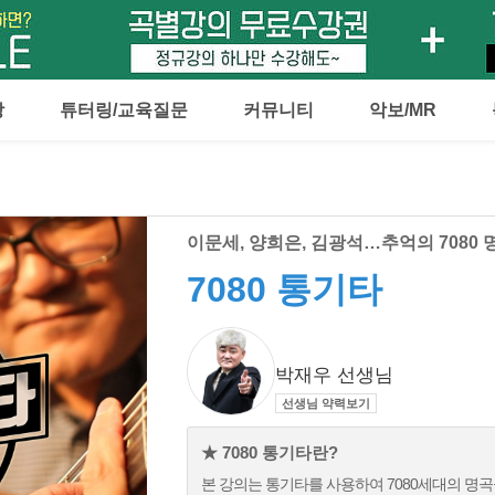
강
튜터링/교육질문
커뮤니티
악보/MR
이문세, 양희은, 김광석…추억의 7080
7080 통기타
박재우 선생님
선생님 약력보기
★ 7080 통기타란?
본 강의는 통기타를 사용하여 7080세대의 명곡