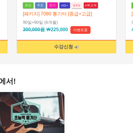
완강
추천
인기
e북교재
HD+
EPS
[패키지] 7080 통기타 [중급+고급]
90일
+90일
(6개월)
300,000원
￦225,000
이벤트중
수강신청
에서!