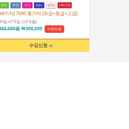
완강
추천
인기
e북교재
HD+
EPS
[패키지] 7080 통기타 [초급+중급+고급]
90일
+275일
(12개월)
450,000원
￦306,000
이벤트중
수강신청