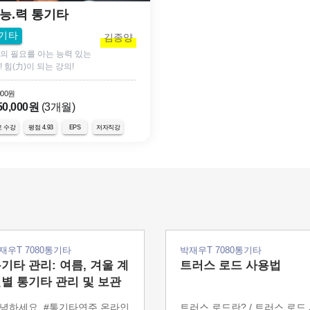
.능.력 통기타
기타
김종양
의 필요를 아는 능력 있는
! 힘(力)이 되는 강의!
000원
50,000원
(3개월)
로 수강
평점 4.93
저자직강
EPS
재우T 7080통기타
박재우T 7080통기타
기타 관리: 여름, 겨울 계
트러스 로드 사용법
별 통기타 관리 및 보관
법
녕하세요, #통기타연주 온라인
트러스 로드란? / 트러스 로드