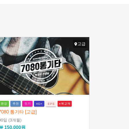
고급
완강
추천
인기
e북교재
HD+
EPS
7080 통기타 [고급]
90일
(3개월)
￦ 150,000원