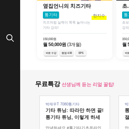
옆집언니의 치즈기타
초
통기타
통
한지수
치즈처럼 실력이 쭉쭉 늘어나는
초보
기타 강의!
강의
150,000원
150,
월 50,000원
(3개월)
월 
바로 수강
평점 4.93
바
EPS
무료특강
선생님께 듣는 리얼 꿀팁!
박재우T 7080통기타
박
기타 튜닝: 따라만 하면 끝!
통
통기타 튜닝, 이렇게 하세
절
요!
안녕하세요,#통기타기초온라인
안