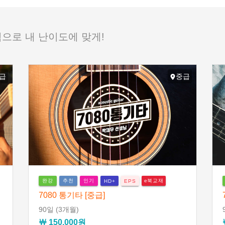
으로 내 난이도에 맞게!
급
중급
완강
추천
인기
e북교재
HD+
EPS
7080 통기타 [중급]
90일
(3개월)
￦ 150,000원