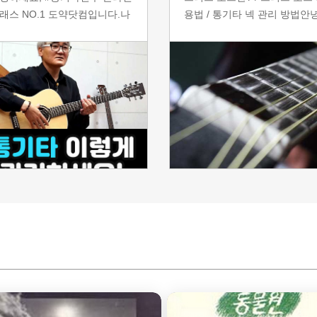
래스 NO.1 도약닷컴입니다.나
용법 / 통기타 넥 관리 방법 ​ 안
로 만들어진 #통기타 는 계절
하세요. 도약닷컴입니다. ^^ 
다 관리해 주지 않으면 바로 이
타를 구입하면 기타 케이스 안
한 소리가 나는 예민한 악기라
에는 항상 기억자로 구부러진 
 거 알고 계셨나요? 특히 습하
막대, 6각 렌치가 부속품으로 
 더운 여름, 춥고 건조한 겨울
함되어 있습니다. 이 물건은 
 온도, 습도 모두 크게 변하기
에 쓰는 물건인고~ 하며 이리 
문에 특히 더 조심해 주셔야 합
리 열심히 살펴보신 분들이 많
다. 하지만 기타를 처음 접하시
듯 한데요. 하지만 도대체 기
 분들에게는 제대로 보관하는
어디에 어떻게 사용해야 하는
도 여간 어려운 일이 아니죠.
도통 알 길이 없어;; 케이스 한
러분의 언제나 맑고 경쾌한 기
에 몇 달이고 썩히셨던 분들도
 소리를 위해 준비한 특강! 계
지 않을까 합니다. 그 육각렌
에 따라 어떻게 보관하고 관리
기타의트러스로드를 조절하는
야 하는지 차근차근 알아보겠
사용된다... 라고 해도
니다. 그럼 먼저 영상으로 보실
요? ​본 포스팅은 간략한 설명