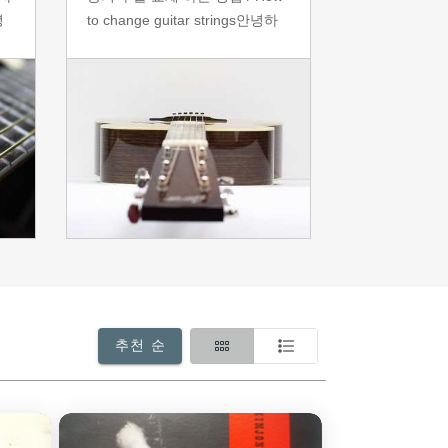
녕
to change guitar strings ​​ ​ 안녕하
찾는 방법 / 
통기
세요. 도약닷컴입니다. ^^ ​ 열심히
요령 안녕하세
쪽
기타를 연습하다보면 당황스 러
다. ^^ 처음
쇠
운 순간들이 종종 있습니다. ​ 어느
는 분들이 가장
포
순간 띵~하고 끊어져 버리고 마
은 무엇일까요
어디
는 기타줄. 언제부터인지 모르게
구매하시는 것일
저
어딘가 이상해져버린 기타 소리.
만 막상 가게
을
처음 샀을 때와는 분명 다르게 느
린 기타들을 
타의
껴지는 기타 줄의 튕김. 이럴 때
어떻게 골라야
지
필요한 것이 바로 올바른 통기타
봐도 봐도 그 
 켠
줄 교체 방법인데요. ^^ ​ 이미 있는
은 어쩔 수 
 많
줄들을 제거하는 것부터 시작해
됩니다. 아는 
치는
서 어느 구멍에 어떻게 꽂아야 하
을 구할만한 사
데
는지 까지 어
기타를 어떻게
추천 순
하기만