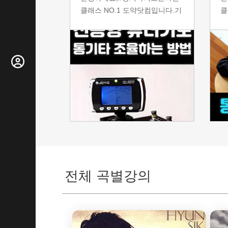
클래스 NO.1 도약닷컴입니다.기
클
타를 연주하기 전에 필수로 거쳐
무
줘야 하는 튜닝! 여러분은 어떻게
마
하고 계시나요? 혹시 귀찮다고
상
귀로 대충 듣고 띵가띵가 몇 번
는
하시는 걸로 끝내고 계시지는 않
고
으셨나요? 아직도 그렇게 튜닝하
은
고 계셨다면 STOP! 멈춰주세요!
때
올바른 음정으로 연주하기 위해
니
서는 정확한 방법의 조율이 필수
는
랍니다. 튜닝을 하지 않거나 바른
것
방법으로 조율하지 않은 상태로
여
계속 연주한다면, 정확한 음정이
타
아닌 연주를 하게 되기 때문에 연
절
전체 곡별강의
주 사운드도 예쁘지 않을뿐더러
해
여러분의 소중한 음감도 점점 나
습
빠지게 돼요.​그래서 이번 시간에
까
는#기타
만