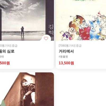
080통기타]
중급
[7080통기타]
중급
픔의 심로
거리에서
학래
#동물원
,500원
13,500원