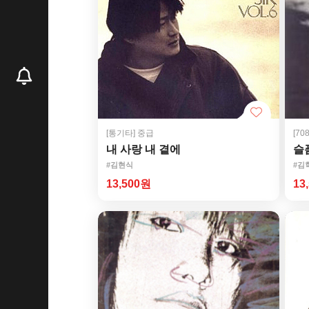
[통기타]
중급
[7
내 사랑 내 곁에
슬
#김현식
#김
13,500원
13