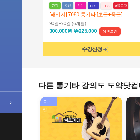
완강
추천
인기
e북교재
HD+
EPS
[패키지] 7080 통기타 [초급+중급]
90일
+90일
(6개월)
300,000원
￦225,000
이벤트중
수강신청
다른 통기타 강의도 도약닷컴
튜터
링