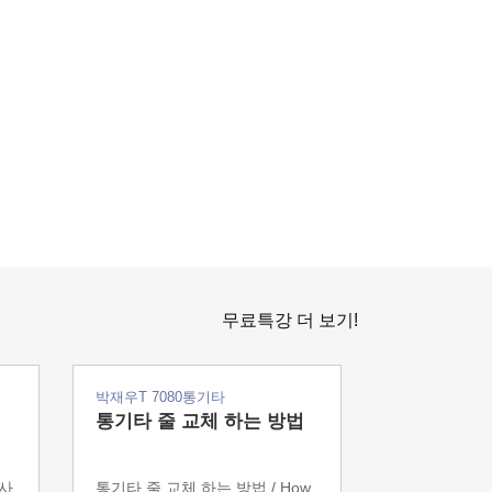
무료특강 더 보기!
박재우T 7080통기타
박재우T 708
통기타 줄 교체 하는 방법
어쿠스틱 기
 사
통기타 줄 교체 하는 방법 / How
통기타 고르는 