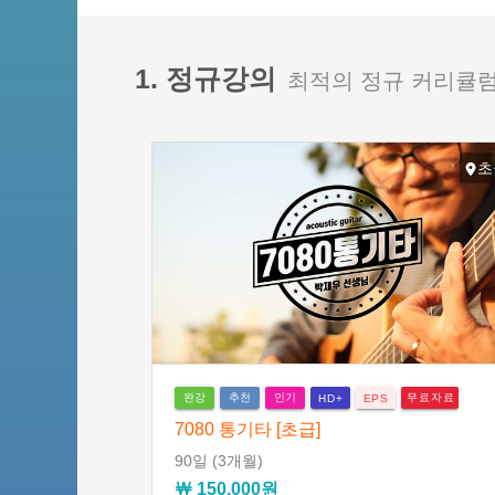
1. 정규강의
최적의 정규 커리큘럼
초
완강
추천
인기
무료자료
HD+
EPS
7080 통기타 [초급]
90일
(3개월)
￦ 150,000원