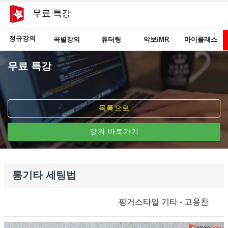
무료 특강
정규강의
곡별강의
튜터링
악보/MR
마이클래스
무료 특강
목록으로
강의 바로가기
통기타 세팅법
핑거스타일 기타 - 고용찬