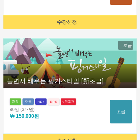
수강신청
초급
놀면서 배우는 핑거스타일 [新초급]
완강
추천
e북교재
HD+
EPS
90일
(3개월)
초급
￦ 150,000원