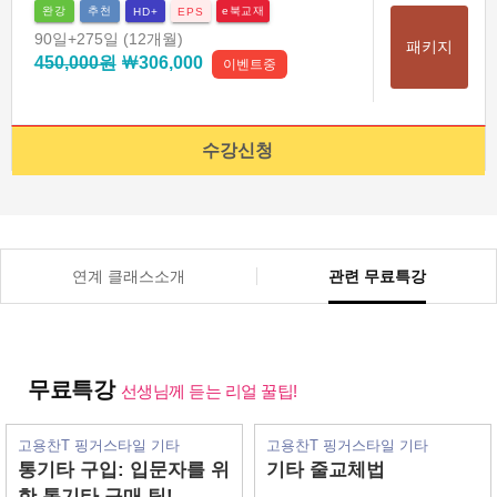
완강
추천
e북교재
HD+
EPS
90일
+275일
(12개월)
패키지
450,000원
￦306,000
이벤트중
수강신청
연계 클래스소개
관련 무료특강
무료특강
선생님께 듣는 리얼 꿀팁!
고용찬T 핑거스타일 기타
고용찬T 핑거스타일 기타
통기타 구입: 입문자를 위
기타 줄교체법
한 통기타 구매 팁!