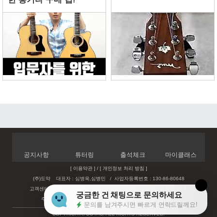
공지사항
튜터링
출석체크
마이클래스
[ 이용약관 ]
/
[ 개인정보 처리 방침 ]
(주)도약 대표자 : 심병욱,심병민
/
사업자등록번호 : 130-86-80648
고객센터 : 032-201-4966
통신판매업신고 : 제2013-경기부천-0917호
궁금한 건 채팅으로 문의하세요
주소 : 경기도 부천시 상동 534-5 현해프라자 404,405 (주)도약
문의를 남겨주시면 빠르게 연락드릴께요!
COPYRIGHT© DOYAC. ALL RIGHTS RESERVED.