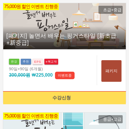
75,000원 할인 이벤트 진행중
초급+중급
[패키지] 놀면서 배우는 핑거스타일 [新초급
+新중급]
완강
추천
e북교재
EPS
90일
+90일
(6개월)
패키지
300,000원
￦225,000
이벤트중
수강신청
75,000원 할인 이벤트 진행중
중급+고급