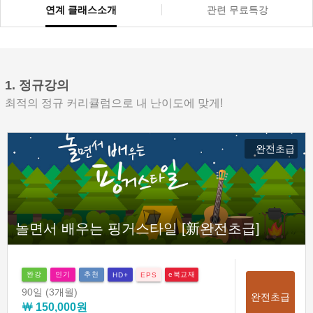
연계 클래스소개
관련 무료특강
1. 정규강의
최적의 정규 커리큘럼으로 내 난이도에 맞게!
완전초급
놀면서 배우는 핑거스타일 [新완전초급]
완강
인기
추천
e북교재
HD+
EPS
90일
(3개월)
완전초급
￦ 150,000원