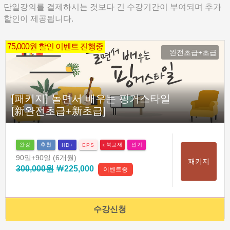
단일강의를 결제하시는 것보다 긴 수강기간이 부여되며 추가
할인이 제공됩니다.
75,000원 할인 이벤트 진행중
완전초급+초급
[패키지] 놀면서 배우는 핑거스타일
[新완전초급+新초급]
완강
추천
e북교재
인기
HD+
EPS
90일
+90일
(6개월)
패키지
300,000원
￦225,000
이벤트중
수강신청