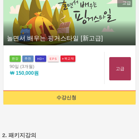
고급
놀면서 배우는 핑거스타일 [新고급]
완강
추천
e북교재
HD+
EPS
90일
(3개월)
고급
￦ 150,000원
수강신청
2. 패키지강의