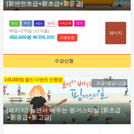
[新완전초급+新초급+新중급]
완강
추천
e북교재
인기
HD+
EPS
90일
+275일
(12개월)
패키지
450,000원
￦306,000
이벤트중
수강신청
144,000원 할인 이벤트 진행중
초급+중급+고급
[패키지] 놀면서 배우는 핑거스타일 [新초급
+新중급+新고급]