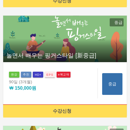
수강신청
중급
놀면서 배우는 핑거스타일 [新중급]
완강
추천
e북교재
HD+
EPS
90일
(3개월)
중급
￦ 150,000원
수강신청