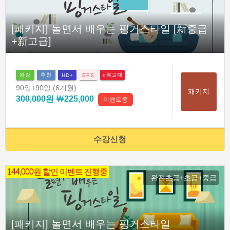
[패키지] 놀면서 배우는 핑거스타일 [新중급
+新고급]
완강
추천
e북교재
HD+
EPS
90일
+90일
(6개월)
패키지
300,000원
￦225,000
이벤트중
수강신청
144,000원 할인 이벤트 진행중
완전초급+초급+중급
[패키지] 놀면서 배우는 핑거스타일