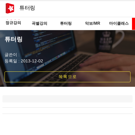
튜터링
정규강의
곡별강의
튜터링
악보/MR
마이클래스
튜터링
글쓴이 :
등록일 : 2013-12-02
목록으로