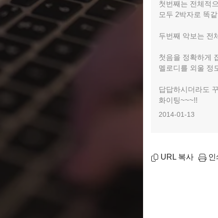
첫번째는 전체적으
모두 2박자로 똑같
두번째 악보는 전
첫음을 정확하게 잡
멜로디를 외울 정도
답답하시더라도 꾸
화이팅~~~!!
2014-01-13
URL 복사
인