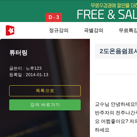
D - 3
정규강의
곡별강의
무료특
2도온음쉼표
튜터링
글쓴이 : 노루123
등록일 : 2014-01-13
목록으로
교수님 안녕하세요!
강의 바로가기
반주자의 전주나간주
요 어쩝좋아요? 저
하세요