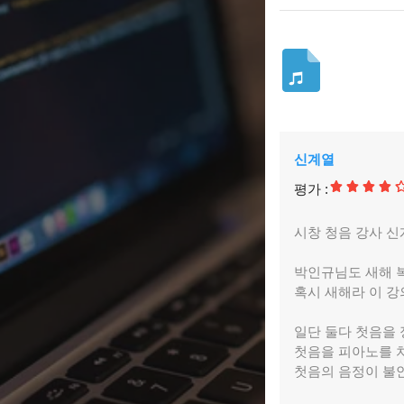
신계열
평가 :
시창 청음 강사 
박인규님도 새해 복
혹시 새해라 이 강
일단 둘다 첫음을 
첫음을 피아노를 
첫음의 음정이 불