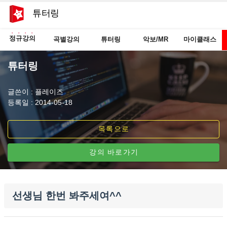
튜터링
정규강의
곡별강의
튜터링
악보/MR
마이클래스
튜터링
글쓴이 : 플레이즈
등록일 : 2014-05-18
목록으로
강의 바로가기
선생님 한번 봐주세여^^