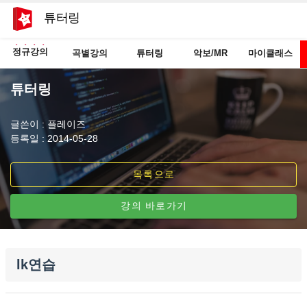
튜터링
정규강의
곡별강의
튜터링
악보/MR
마이클래스
튜터링
글쓴이 : 플레이즈
등록일 : 2014-05-28
목록으로
강의 바로가기
lk연습