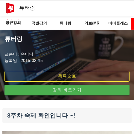
튜터링
정규강의
곡별강의
튜터링
악보/MR
마이클래스
튜터링
글쓴이 : 숙이님
등록일 : 2015-02-15
목록으로
강의 바로가기
3주차 숙제 확인입니다 ~!