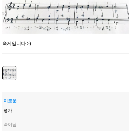
숙제입니다 :-)
이로운
평가 :
숙이님