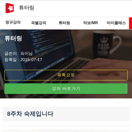
튜터링
정규강의
곡별강의
튜터링
악보/MR
마이클래스
튜터링
글쓴이 : 숙이님
등록일 : 2015-07-17
목록으로
강의 바로가기
8주차 숙제입니다