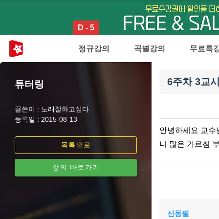
D - 5
정규강의
곡별강의
무료특
6주차 3교
튜터링
글쓴이 : 노래잘하고싶다
등록일 : 2015-08-13
안녕하세요 교수님
니 많은 가르침 
목록으로
강의 바로가기
신동필