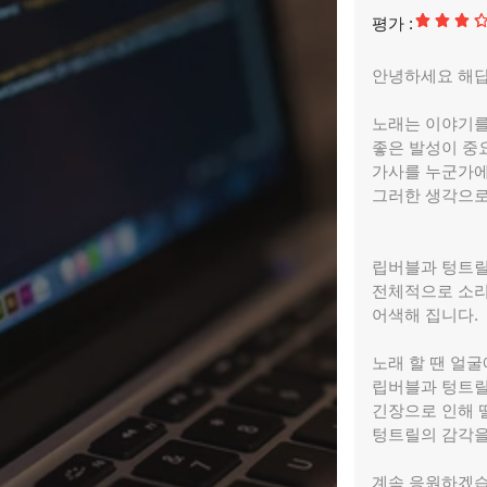
평가 :
안녕하세요 해답
노래는 이야기를
좋은 발성이 중
가사를 누군가에
그러한 생각으로
립버블과 텅트릴
전체적으로 소리
어색해 집니다.
노래 할 땐 얼굴
립버블과 텅트릴
긴장으로 인해 
텅트릴의 감각을
계속 응원하겠습