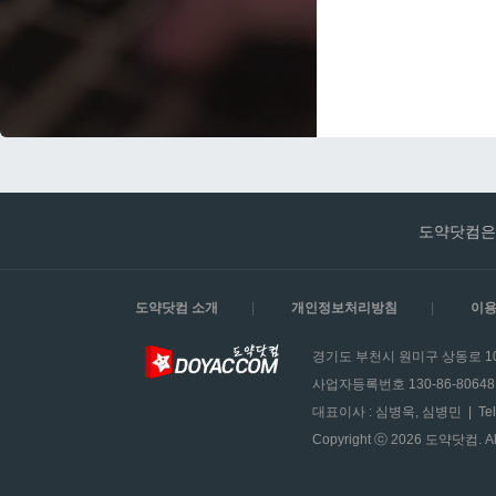
도약닷컴은 
도약닷컴 소개
|
개인정보처리방침
|
이용
경기도 부천시 원미구 상동로 105
사업자등록번호 130-86-8064
대표이사 : 심병욱, 심병민 | Tel 0
Copyright ⓒ 2026 도약닷컴. All