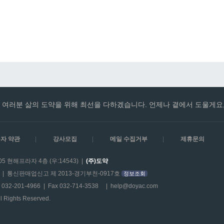
여러분 삶의 도약을 위해 최선을 다하겠습니다. 언제나 곁에서 도울게요,
자 약관
|
강사모집
|
메일 수집거부
|
제휴문의
 현해프라자 4층 (우:14543) |
(주)도약
8 | 통신판매업신고 제 2013-경기부천-0917호
정보조회
32-201-4966 | Fax 032-714-3538 |
help@doyac.com
 Rights Reserved.