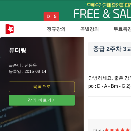
D - 5
정규강의
곡별강의
무료특
중급 2주차 3
튜터링
글쓴이 : 신동욱
등록일 : 2015-08-14
안녕하세요. 좋은 강의 감사
po : D - A - Bm - G
목록으로
강의 바로가기