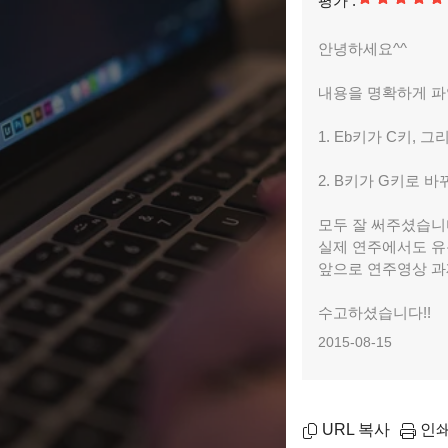
평가 :
안녕하세요^^
내용을 명확하게 파
1. Eb키가 C키, 
2. B키가 G키로 바
모두 잘 써주셨습니
실제 연주에서도 유
앞으로 연주영상 과
수고하셨습니다!!
2015-08-15
URL 복사
인