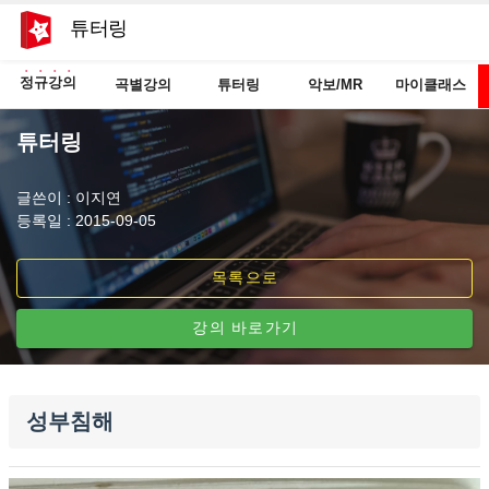
튜터링
정규강의
곡별강의
튜터링
악보/MR
마이클래스
튜터링
글쓴이 : 이지연
등록일 : 2015-09-05
목록으로
강의 바로가기
성부침해