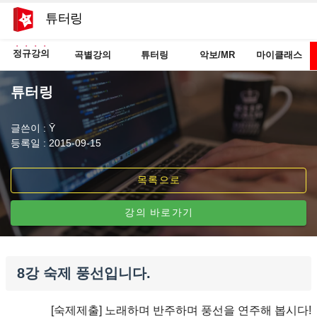
튜터링
정규강의
곡별강의
튜터링
악보/MR
마이클래스
튜터링
글쓴이 : Ȳ
등록일 : 2015-09-15
목록으로
강의 바로가기
8강 숙제 풍선입니다.
[숙제제출] 노래하며 반주하며 풍선을 연주해 봅시다!