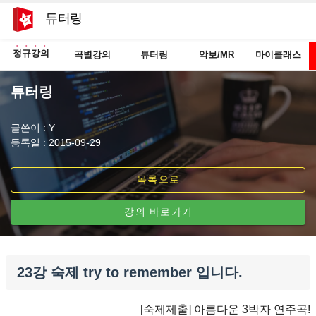
튜터링
정규강의
곡별강의
튜터링
악보/MR
마이클래스
튜터링
글쓴이 : Ȳ
등록일 : 2015-09-29
목록으로
강의 바로가기
23강 숙제 try to remember 입니다.
[숙제제출] 아름다운 3박자 연주곡!