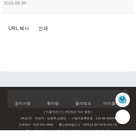
2015-09-30
URL 복사
인쇄
공지사항
튜터링
출석체크
마이클래스
[ 이용약관 ]
/
[ 개인정보 처리 방침 ]
(주)도약 대표자 : 심병욱,심병민
/
사업자등록번호 : 130-86-80648
고객센터 : 032-201-4966
통신판매업신고 : 제2013-경기부천-0917호
주소 : 경기도 부천시 상동 534-5 현해프라자 404,405 (주)도약