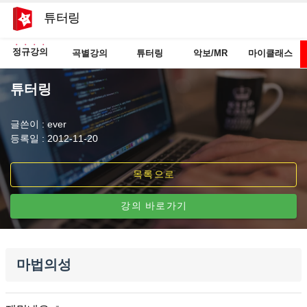
튜터링
정규강의
곡별강의
튜터링
악보/MR
마이클래스
튜터링
글쓴이 : ever
등록일 : 2012-11-20
목록으로
강의 바로가기
마법의성