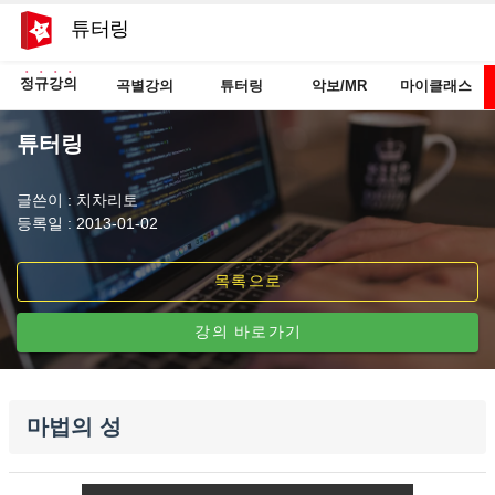
튜터링
정규강의
곡별강의
튜터링
악보/MR
마이클래스
튜터링
글쓴이 : 치차리토
등록일 : 2013-01-02
목록으로
강의 바로가기
마법의 성