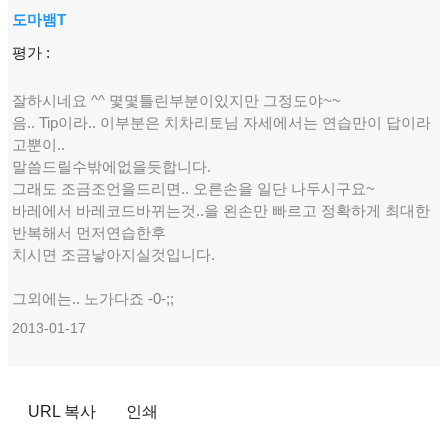
도마뱀T
평가 :
잘하시네요 ^^ 몇몇틀린부분이있지만 그정도야~~
음.. Tip이라.. 이부분은 치차리토님 자세에서는 연습만이 답이라
고뿐이..
말씀드릴수밖에없을듯합니다.
그래도 조금조언을드리면.. 오른손을 일단 나두시구요~
바레에서 바레코드바뀌는것..을 왼손만 빠르고 정확하게 최대한
반복해서 먼저연습한후
치시면 조금낳아지실것입니다.
그외에는.. 노가다죠 -0-;;
2013-01-17
URL 복사
인쇄