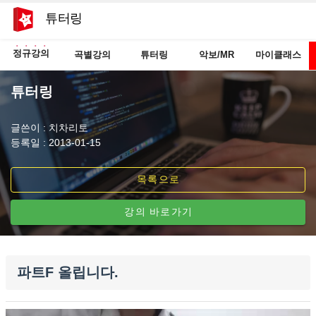
튜터링
정규강의
곡별강의
튜터링
악보/MR
마이클래스
튜터링
글쓴이 : 치차리토
등록일 : 2013-01-15
목록으로
강의 바로가기
파트F 올립니다.