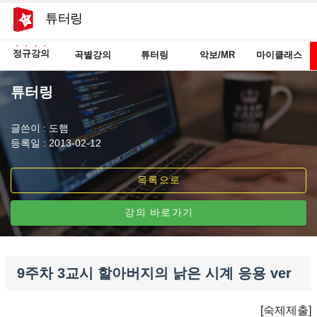
튜터링
정규강의
곡별강의
튜터링
악보/MR
마이클래스
튜터링
글쓴이 : 도햄
등록일 : 2013-02-12
목록으로
강의 바로가기
9주차 3교시 할아버지의 낡은 시계 응용 ver
[숙제제출]