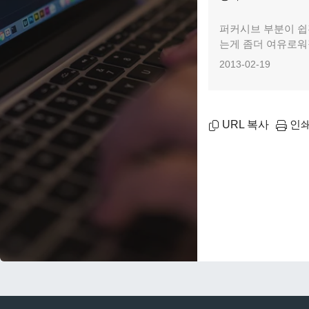
퍼커시브 부분이 쉽
는게 좀더 여유로워
2013-02-19
URL 복사
인