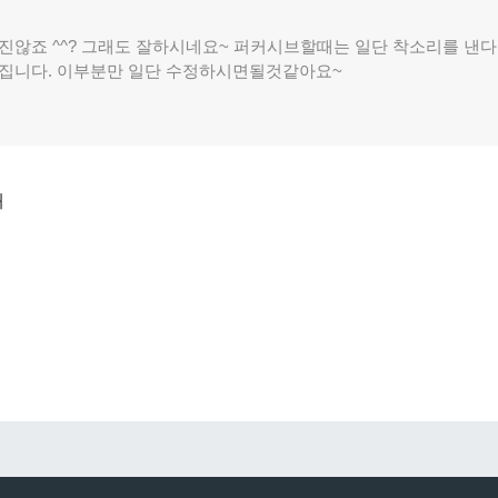
진않죠 ^^? 그래도 잘하시네요~ 퍼커시브할때는 일단 착소리를 낸
집니다. 이부분만 일단 수정하시면될것같아요~
쇄