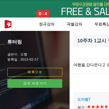
D - 4
정규강의
곡별강의
무료특
10주차 1교시
튜터링
글쓴이 : 도햄
등록일 : 2013-02-17
여행을 갔다온다고 오
목록으로
강의 바로가기
도마뱀T
평가 :