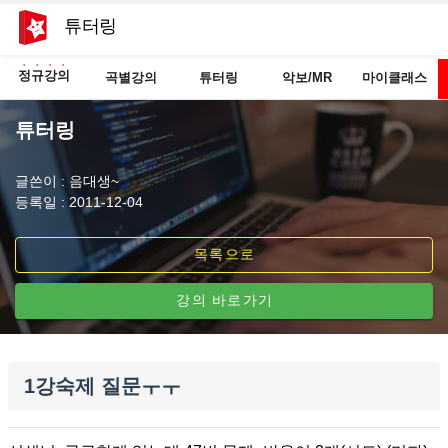
튜터링
정규강의
곡별강의
튜터링
악보/MR
마이클래스
튜터링
글쓴이 : 음대생~
등록일 : 2011-12-04
목록으로
강의 바로가기
1강숙제 질문ㅜㅜ