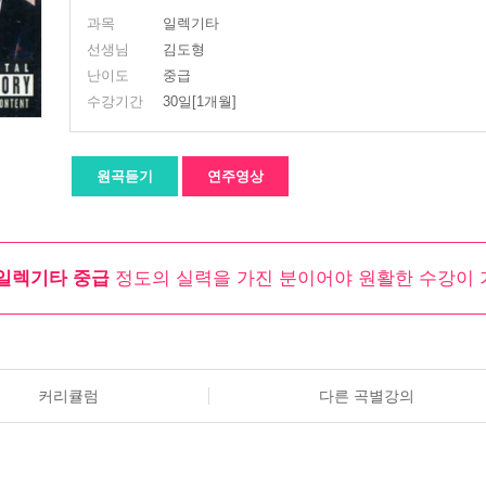
과목
일렉기타
선생님
김도형
난이도
중급
수강기간
30일[1개월]
원곡듣기
연주영상
일렉기타 중급
정도의 실력을 가진 분이어야 원활한 수강이 
커리큘럼
다른 곡별강의