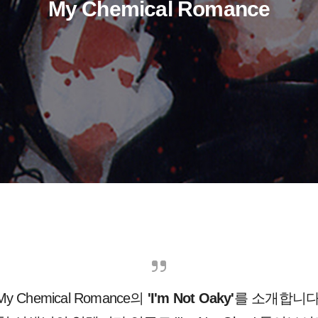
My Chemical Romance
My Chemical Romance의
'I'm Not Oaky'
를 소개합니다