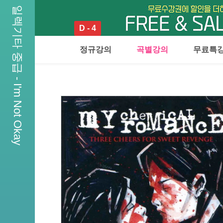
일렉기타 중급 - I'm Not Okay
D - 4
정규강의
곡별강의
무료특