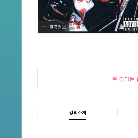
원곡정보
곡명
I'm Not Okay
작곡
Matt Pelissier, Frank Iero,
본 강의는
Gerard Way, Ray Toro,
Mikey Way
작사
Matt Pelissier, Frank Iero,
Gerard Way, Ray Toro,
강의소개
Mikey Way
아티스트
My Chemical Romance