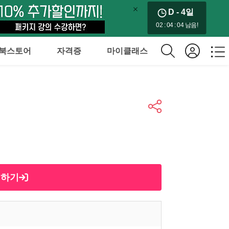
D - 4
일
02 : 04 : 03 남음!
북스토어
자격증
마이클래스
제하기