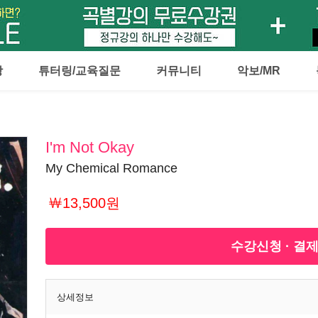
강
튜터링/교육질문
커뮤니티
악보/MR
I'm Not Okay
My Chemical Romance
￦13,500원
수강신청 · 결
상세정보