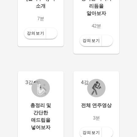
소개
리듬을
알아보자
7분
42분
강의보기
강의보기
3강
4강
총정리 및
전체 연주영상
간단한
3분
애드립을
넣어보자
강의보기