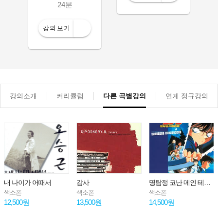
24분
강의보기
강의소개
커리큘럼
다른 곡별강의
연계 정규강의
내 나이가 어때서
감사
명탐정 코난 메인 테마(그대가 있다면)
색소폰
색소폰
색소폰
12,500원
13,500원
14,500원