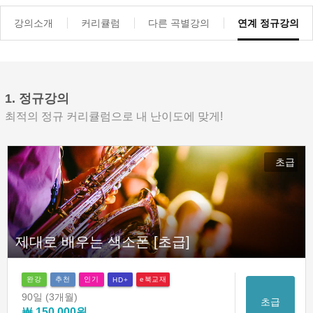
강의소개
커리큘럼
다른 곡별강의
연계 정규강의
1. 정규강의
최적의 정규 커리큘럼으로 내 난이도에 맞게!
초급
제대로 배우는 색소폰 [초급]
완강
추천
인기
e북교재
HD+
90일
(3개월)
초급
￦ 150,000원