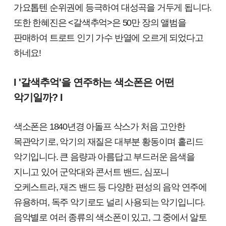
가요톱텐 순위권에 등극하여 대성곡을 거두게 됩니다.
또한 한혜진은 <갈색추억>은 50만 장의 앨범을
판매하여 트로트 인기 가수 반열에 오르게 되었다고
하네요!
I '갈색추억'을 연주하는 색소폰은 어떤
악기일까? I
색소폰은 1840년경 아돌프 삭스가 처음 고안한
목관악기로, 악기의 재질은 대부분 황동이며 홑리드
악기입니다. 큰 음량과 아름답고 부드러운 음색을
지니고 있어 군악대와 콘서트 밴드, 심포니
오케스트라, 재즈 밴드 등 다양한 편성의 음악 연주에
유용하며, 독주 악기로도 널리 사용되는 악기입니다.
음악별로 여러 종류의 색소폰이 있고, 그 중에서 알토