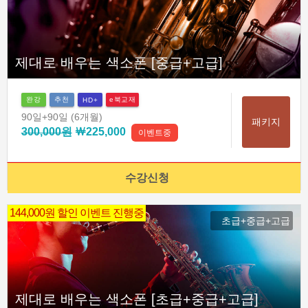
제대로 배우는 색소폰 [중급+고급]
완강
추천
e북교재
HD+
90일
+90일
(6개월)
패키지
300,000원
￦225,000
이벤트중
수강신청
144,000원 할인 이벤트 진행중
초급+중급+고급
제대로 배우는 색소폰 [초급+중급+고급]