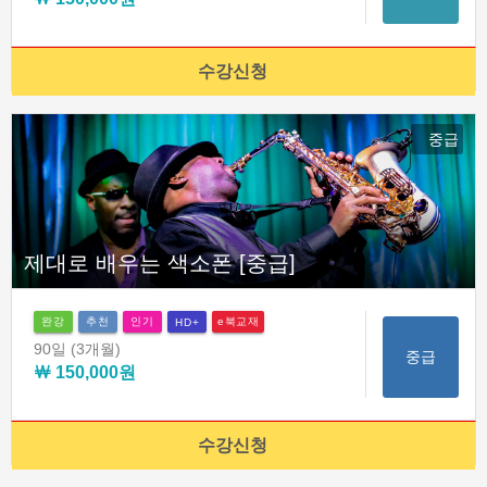
수강신청
중급
제대로 배우는 색소폰 [중급]
완강
추천
인기
e북교재
HD+
90일
(3개월)
중급
￦ 150,000원
수강신청