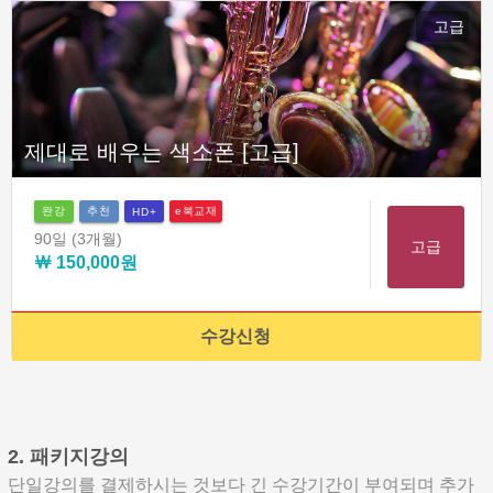
고급
제대로 배우는 색소폰 [고급]
완강
추천
e북교재
HD+
90일
(3개월)
고급
￦ 150,000원
수강신청
2. 패키지강의
단일강의를 결제하시는 것보다 긴 수강기간이 부여되며 추가