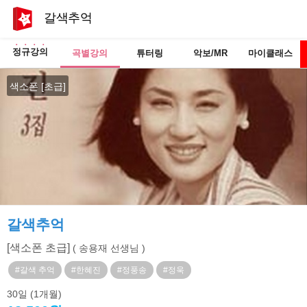
갈색추억
정규강의
곡별강의
튜터링
악보/MR
마이클래스
색소폰 [초급]
갈색추억
[색소폰 초급]
( 송용재 선생님 )
#갈색 추억
#한혜진
#정풍송
#정욱
30일
(1개월)