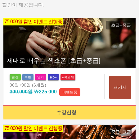
할인이 제공됩니다.
75,000원 할인 이벤트 진행중
초급+중급
제대로 배우는 색소폰 [초급+중급]
완강
추천
인기
e북교재
HD+
90일
+90일
(6개월)
패키지
300,000원
￦225,000
이벤트중
수강신청
75,000원 할인 이벤트 진행중
중급+고급