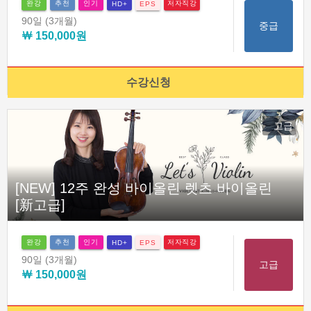
완강
추천
인기
저자직강
HD+
EPS
90일
(3개월)
중급
￦ 150,000원
수강신청
고급
[NEW] 12주 완성 바이올린 렛츠 바이올린
[新고급]
완강
추천
인기
저자직강
HD+
EPS
90일
(3개월)
고급
￦ 150,000원