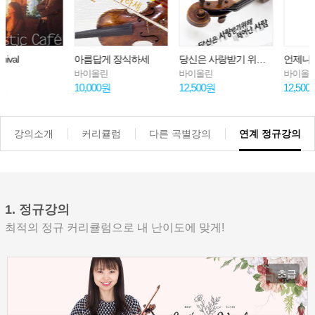
아름답게 장식하세
당신은 사랑받기 위해 태어난 사람
언제나 몇 번이라도
바이올린
바이올린
바이올린
10,000원
12,500원
12,500원
강의소개
커리큘럼
다른 곡별강의
연계 정규강의
1. 정규강의
최적의 정규 커리큘럼으로 내 난이도에 맞게!
초급