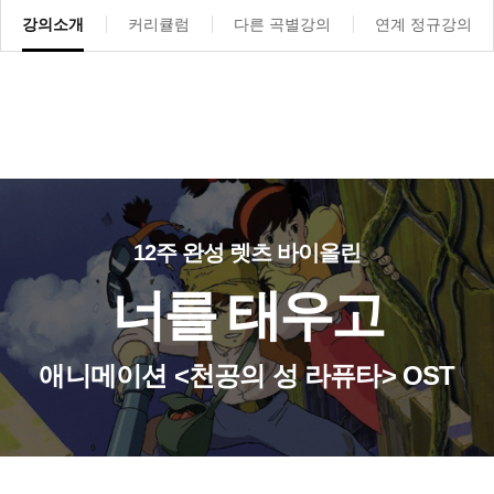
강의소개
커리큘럼
다른 곡별강의
연계 정규강의
12주 완성 렛츠 바이올린
너를 태우고
애니메이션 <천공의 성 라퓨타> OST