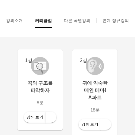
강의소개
커리큘럼
다른 곡별강의
연계 정규강의
1강
2강
곡의 구조를
귀에 익숙한
파악하자
메인 테마!
A파트
8분
18분
강의보기
강의보기