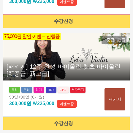
300,000원
￦225,000
이벤트중
수강신청
75,000원 할인 이벤트 진행중
중급+고급
[패키지] 12주 완성 바이올린 렛츠 바이올린
[新중급+新고급]
완강
추천
인기
저자직강
HD+
EPS
90일
+90일
(6개월)
패키지
300,000원
￦225,000
이벤트중
수강신청