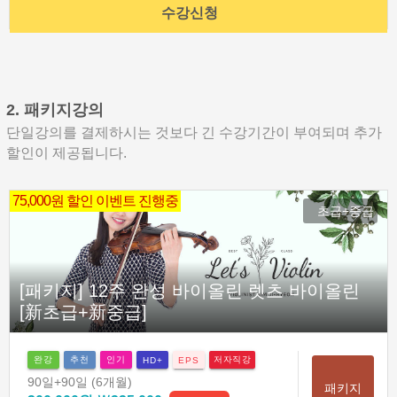
수강신청
2. 패키지강의
단일강의를 결제하시는 것보다 긴 수강기간이 부여되며 추가
할인이 제공됩니다.
75,000원 할인 이벤트 진행중
초급+중급
[패키지] 12주 완성 바이올린 렛츠 바이올린
[新초급+新중급]
완강
추천
인기
저자직강
HD+
EPS
90일
+90일
(6개월)
패키지