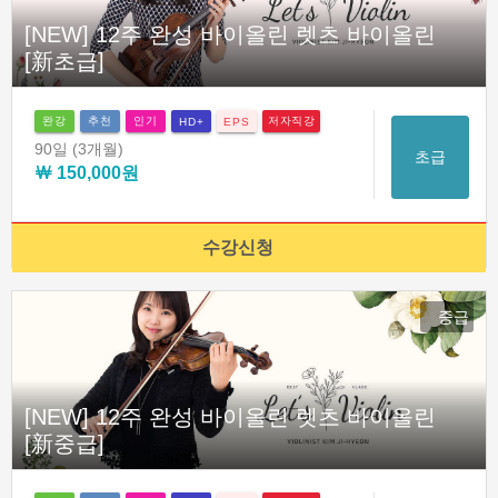
[NEW] 12주 완성 바이올린 렛츠 바이올린
[新초급]
완강
추천
인기
저자직강
HD+
EPS
90일
(3개월)
초급
￦ 150,000원
수강신청
중급
[NEW] 12주 완성 바이올린 렛츠 바이올린
[新중급]