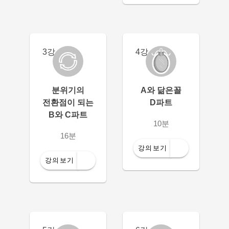
3강
4강
분위기의
A와 닮은꼴
전환점이 되는
D파트
B와 C파트
10분
16분
강의보기
강의보기