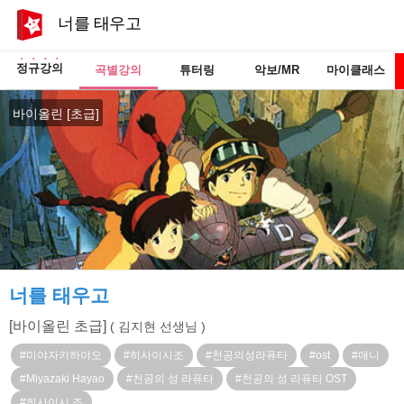
너를 태우고
정규강의
곡별강의
튜터링
악보/MR
마이클래스
바이올린 [초급]
너를 태우고
[바이올린 초급]
( 김지현 선생님 )
#미야자키하야오
#히사이시조
#천공의성라퓨타
#ost
#애니
#Miyazaki Hayao
#천공의 성 라퓨타
#천공의 성 라퓨타 OST
#히사이시 조