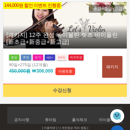
144,000원 할인 이벤트 진행중
초급+중급+고급
[패키지] 12주 완성 바이올린 렛츠 바이올린
[新초급+新중급+新고급]
완강
추천
인기
저자직강
HD+
EPS
90일
+275일
(12개월)
패키지
450,000원
￦306,000
이벤트중
수강신청
공지사항
튜터링
출석체크
마이클래스
[ 이용약관 ]
/
[ 개인정보 처리 방침 ]