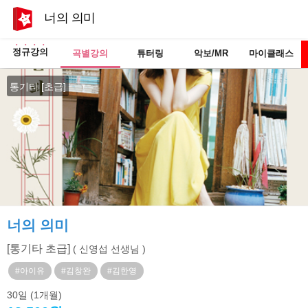
너의 의미
정규강의
곡별강의
튜터링
악보/MR
마이클래스
통기타 [초급]
너의 의미
[통기타 초급]
( 신영섭 선생님 )
#아이유
#김창완
#김한영
30일
(1개월)