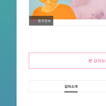
원곡정보
곡명
수고했어, 오늘도
작곡
김윤주
본 강의
작사
김윤주
아티스트
옥상달빛
원곡듣기
강의소개