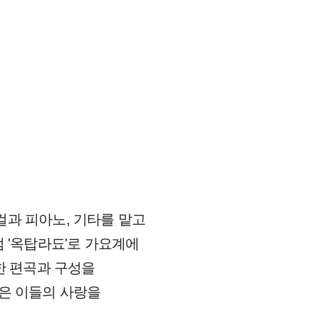
컬과 피아노, 기타를 맡고
범 '옥탑라됴'로 가요계에
양한 편곡과 구성을
많은 이들의 사랑을