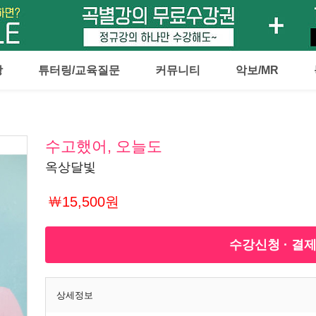
강
튜터링/교육질문
커뮤니티
악보/MR
수고했어, 오늘도
옥상달빛
￦15,500원
수강신청 · 결
상세정보