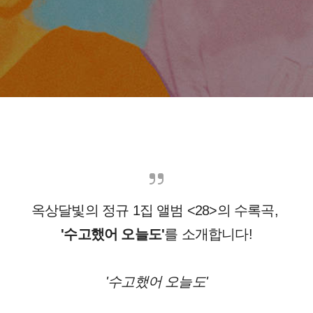
옥상달빛의 정규 1집 앨범 <28>의 수록곡,
'수고했어 오늘도'
를 소개합니다!
'수고했어 오늘도'