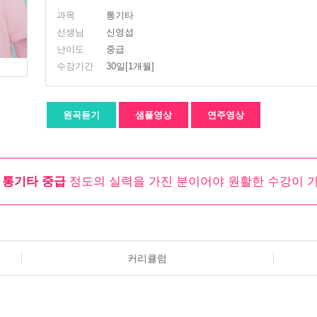
과목
통기타
선생님
신영섭
난이도
중급
수강기간
30일[1개월]
원곡듣기
샘플영상
연주영상
는
통기타 중급
정도의 실력을 가진 분이어야 원활한 수강이 
커리큘럼