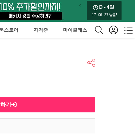
D - 4
일
17 : 06 : 26 남음!
북스토어
자격증
마이클래스
제하기