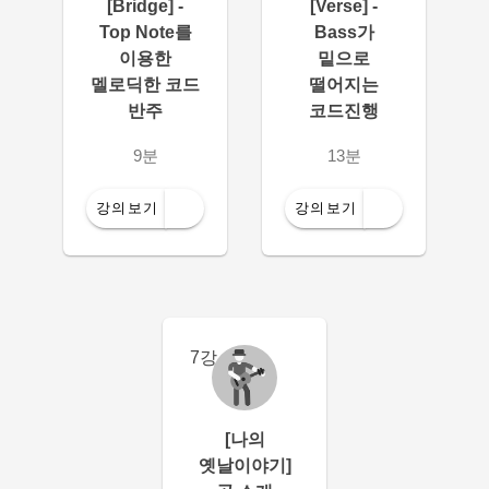
[Bridge] -
[Verse] -
Top Note를
Bass가
이용한
밑으로
멜로딕한 코드
떨어지는
반주
코드진행
9분
13분
강의보기
강의보기
7강
[나의
옛날이야기]