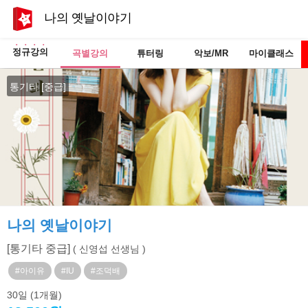
나의 옛날이야기
정규강의
곡별강의
튜터링
악보/MR
마이클래스
통기타 [중급]
나의 옛날이야기
[통기타 중급]
( 신영섭 선생님 )
#아이유
#IU
#조덕배
30일
(1개월)