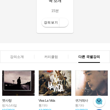
곡 소개
15분
강의보기
강의소개
커리큘럼
다른 곡별강의
Viva La Vida
귀거래사
Bravo, My L
통기타
통기타
통기타