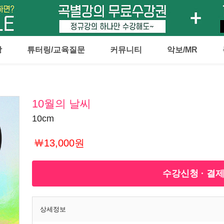
강
튜터링/교육질문
커뮤니티
악보/MR
10월의 날씨
10cm
￦13,000원
수강신청 · 결
상세정보