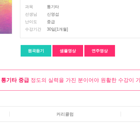
과목
통기타
선생님
신영섭
난이도
중급
수강기간
30일[1개월]
원곡듣기
샘플영상
연주영상
는
통기타 중급
정도의 실력을 가진 분이어야 원활한 수강이 
커리큘럼