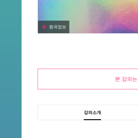
원곡정보
곡명
10월의 날씨
작곡
권정열, 윤철종
본 강의
작사
권정열, 윤철종
아티스트
10cm
원곡듣기
강의소개