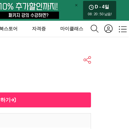
D - 4
일
08 : 20 : 48 남음!
북스토어
자격증
마이클래스
제하기