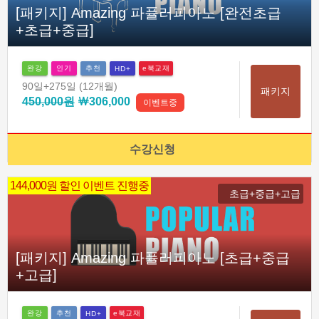
[패키지] Amazing 파퓰러피아노 [완전초급
+초급+중급]
완강
인기
추천
e북교재
HD+
90일
+275일
(12개월)
패키지
450,000원
￦306,000
이벤트중
수강신청
144,000원 할인 이벤트 진행중
초급+중급+고급
[패키지] Amazing 파퓰러피아노 [초급+중급
+고급]
완강
추천
e북교재
HD+