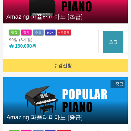
Amazing 파퓰러피아노 [초급]
완강
인기
추천
e북교재
HD+
90일
(3개월)
초급
￦ 150,000원
수강신청
중급
Amazing 파퓰러피아노 [중급]