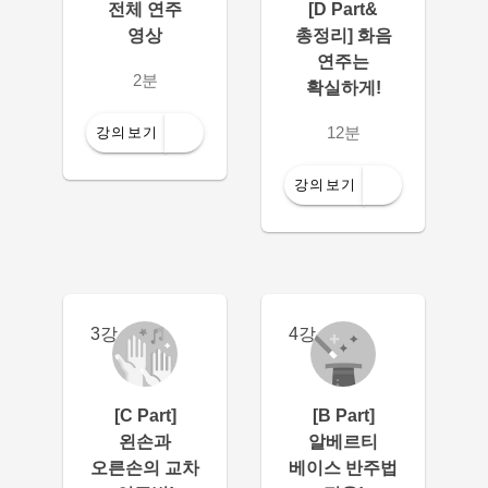
전체 연주
[D Part&
영상
총정리] 화음
연주는
2분
확실하게!
12분
강의보기
강의보기
3강
4강
[C Part]
[B Part]
왼손과
알베르티
오른손의 교차
베이스 반주법