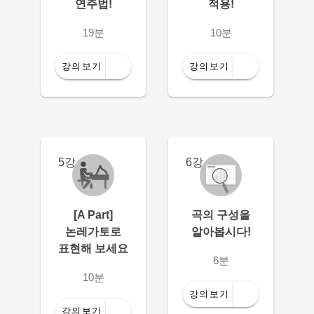
연주법!
적용!
19분
10분
강의보기
강의보기
5강
6강
[A Part]
곡의 구성을
논레가토로
알아봅시다!
표현해 보세요
6분
10분
강의보기
강의보기