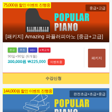
75,000원 할인 이벤트 진행중
중급+고급
[패키지] Amazing 파퓰러피아노 [중급+고급]
완강
추천
e북교재
HD+
90일
+90일
(6개월)
패키지
300,000원
￦225,000
이벤트중
수강신청
144,000원 할인 이벤트 진행중
완전초급+초급+중급