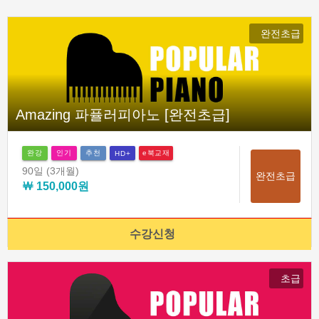
완전초급
Amazing 파퓰러피아노 [완전초급]
완강
인기
추천
e북교재
HD+
90일
(3개월)
완전초급
￦ 150,000원
수강신청
초급