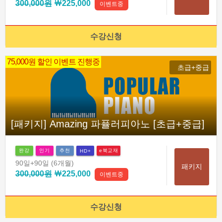
300,000원
￦225,000
이벤트중
수강신청
75,000원 할인 이벤트 진행중
초급+중급
[패키지] Amazing 파퓰러피아노 [초급+중급]
완강
인기
추천
e북교재
HD+
90일
+90일
(6개월)
패키지
300,000원
￦225,000
이벤트중
수강신청