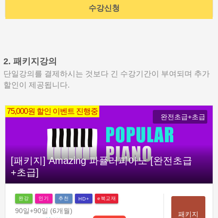
수강신청
2. 패키지강의
단일강의를 결제하시는 것보다 긴 수강기간이 부여되며 추가
할인이 제공됩니다.
75,000원 할인 이벤트 진행중
완전초급+초급
[패키지] Amazing 파퓰러피아노 [완전초급
+초급]
완강
인기
추천
e북교재
HD+
90일
+90일
(6개월)
패키지