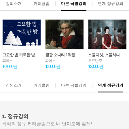
강의소개
커리큘럼
다른 곡별강의
연계 정규강의
고요한 밤 거룩한 밤
월광 소나타 1악장
스물다섯, 스물하나
피아노
피아노
코드반주
10,000원
12,000원
13,000원
강의소개
커리큘럼
다른 곡별강의
연계 정규강의
1. 정규강의
최적의 정규 커리큘럼으로 내 난이도에 맞게!