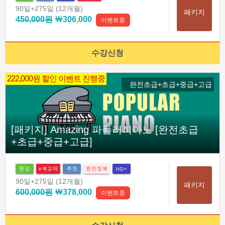
90일
+275일
(12개월)
패키지
450,000원
￦306,000
이벤트중
수강신청
222,000원 할인 이벤트 진행중
완전초급+초급+중급+고급
[패키지] Amazing 파퓰러피아노 [완전초급
+초급+중급+고급]
완강
e북교재
추천
완전정복
HD+
90일
+275일
(12개월)
패키지
600,000원
￦378,000
이벤트중