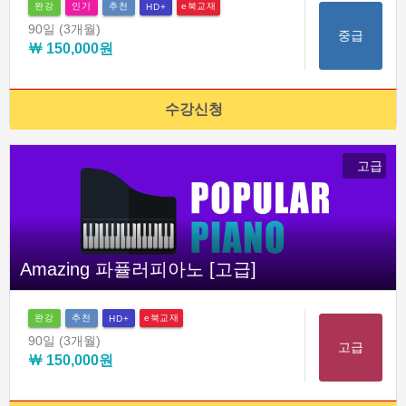
완강
인기
추천
e북교재
HD+
90일
(3개월)
중급
￦ 150,000원
수강신청
고급
Amazing 파퓰러피아노 [고급]
완강
추천
e북교재
HD+
90일
(3개월)
고급
￦ 150,000원