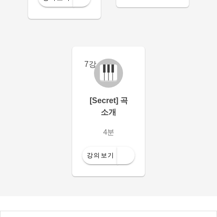
7강
[Secret] 곡
소개
4분
강의보기