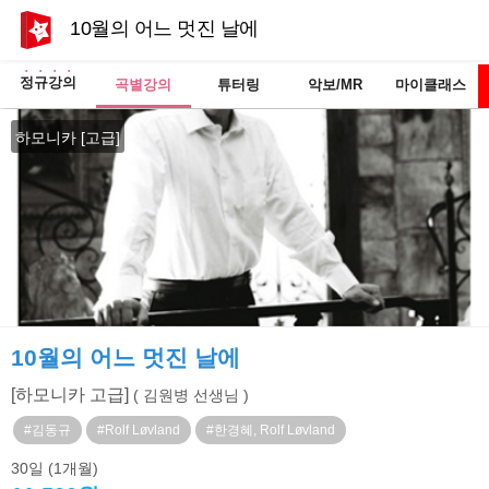
10월의 어느 멋진 날에
정규강의
곡별강의
튜터링
악보/MR
마이클래스
하모니카 [고급]
10월의 어느 멋진 날에
[하모니카 고급]
( 김원병 선생님 )
#김동규
#Rolf Løvland
#한경혜, Rolf Løvland
30일
(1개월)