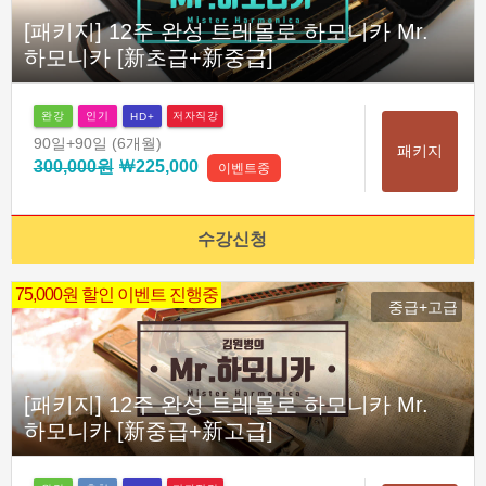
[패키지] 12주 완성 트레몰로 하모니카 Mr.
하모니카 [新초급+新중급]
완강
인기
저자직강
HD+
90일
+90일
(6개월)
패키지
300,000원
￦225,000
이벤트중
수강신청
75,000원 할인 이벤트 진행중
중급+고급
[패키지] 12주 완성 트레몰로 하모니카 Mr.
하모니카 [新중급+新고급]