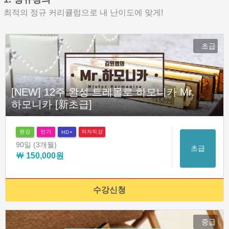
최적의 정규 커리큘럼으로 내 난이도에 맞게!
초급
[NEW] 12주 완성 트레몰로 하모니카 Mr.
하모니카 [新초급]
완강
인기
저자직강
HD+
90일
(3개월)
초급
￦ 150,000원
수강신청
중급