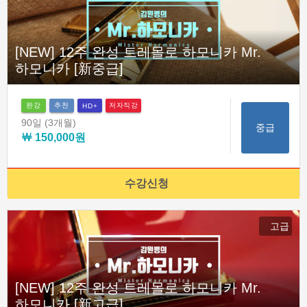
[NEW] 12주 완성 트레몰로 하모니카 Mr.
하모니카 [新중급]
완강
추천
저자직강
HD+
90일
(3개월)
중급
￦ 150,000원
수강신청
고급
[NEW] 12주 완성 트레몰로 하모니카 Mr.
하모니카 [新고급]