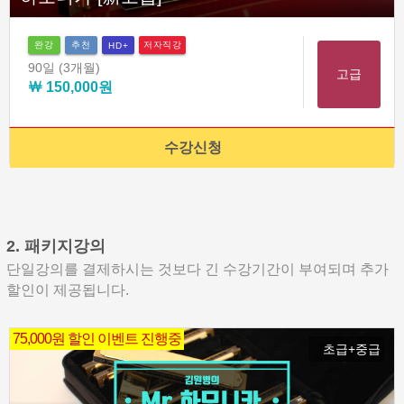
완강
추천
저자직강
HD+
90일
(3개월)
고급
￦ 150,000원
수강신청
2. 패키지강의
단일강의를 결제하시는 것보다 긴 수강기간이 부여되며 추가
할인이 제공됩니다.
75,000원 할인 이벤트 진행중
초급+중급