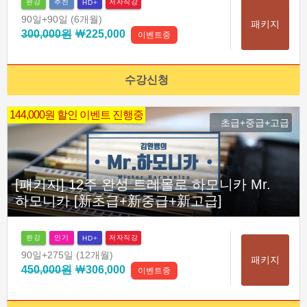
완강
추천
저자직강
HD+
90일
+90일
(6개월)
패키지
300,000원
￦225,000
이벤트중
수강신청
144,000원 할인 이벤트 진행중
초급+중급+고급
[패키지] 12주 완성 트레몰로 하모니카 Mr.
하모니카 [新초급+新중급+新고급]
완강
인기
저자직강
HD+
90일
+275일
(12개월)
패키지
450,000원
￦306,000
이벤트중