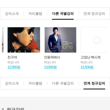
강의소개
커리큘럼
다른 곡별강의
연계 정규강의
친구여
안동역에서
고장난 벽시계
하모니카
하모니카
하모니카
12,500원
13,500원
12,500원
강의소개
커리큘럼
다른 곡별강의
연계 정규강의
1. 정규강의