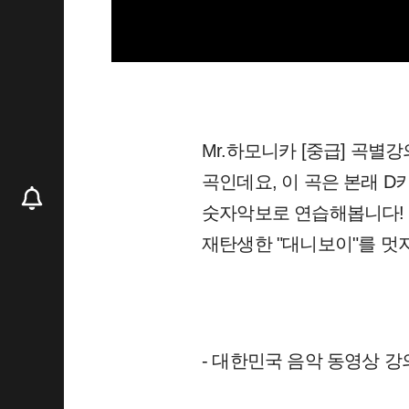
Mr.하모니카 [중급] 곡별
곡인데요, 이 곡은 본래 
숫자악보로 연습해봅니다!
재탄생한 "대니보이"를 멋지
- 대한민국 음악 동영상 강