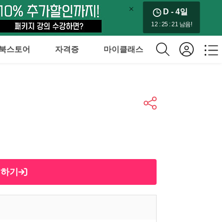
D - 4
일
12 : 25 : 20 남음!
북스토어
자격증
마이클래스
제하기