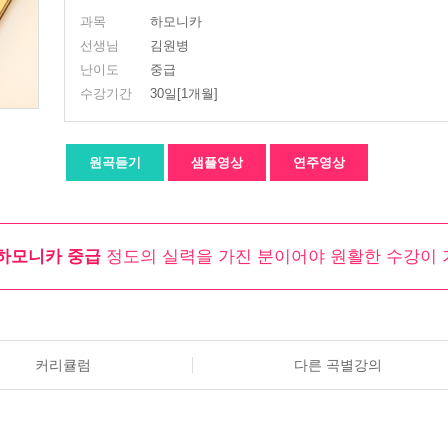
과목
하모니카
선생님
김원병
난이도
중급
수강기간
30일[1개월]
원곡듣기
샘플영상
연주영상
하모니카 중급
정도의 실력을 가진 분이어야 원활한 수강이 
커리큘럼
다른 곡별강의