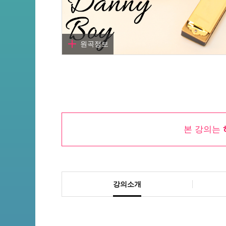
원곡정보
곡명
대니보이
작곡
아일랜드 민요
본 강의는
작사
Frederic Edward Weatherly
아티스트
Various Artists
원곡듣기
강의소개