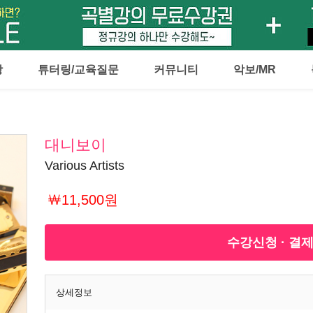
강
튜터링/교육질문
커뮤니티
악보/MR
대니보이
Various Artists
￦11,500원
수강신청 · 결
상세정보