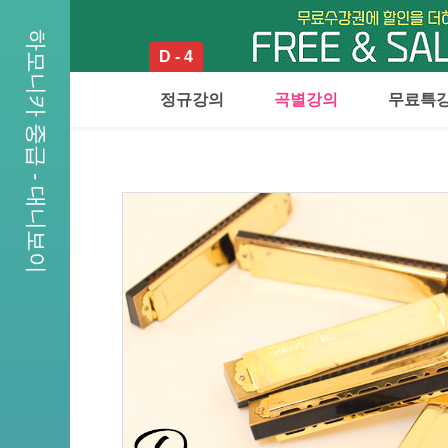
하모니카 중급 - 대니보이
D - 4
정규강의
곡별강의
무료특