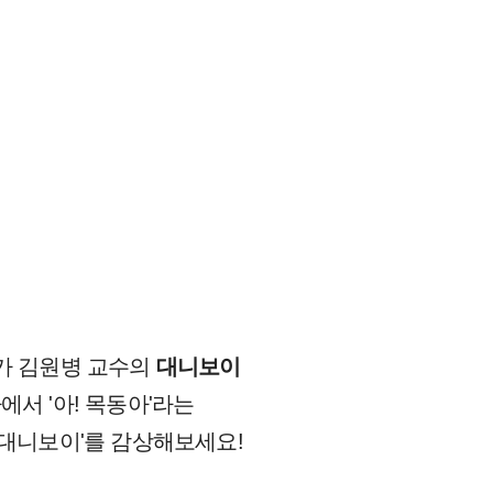
니카 김원병 교수의
대니보이
에서 '아! 목동아'라는
'대니보이'를 감상해보세요!