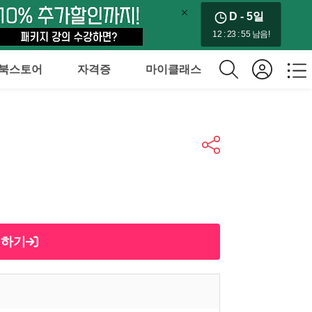
D - 5
일
12 : 23 : 54 남음!
북스토어
자격증
마이클래스
제하기