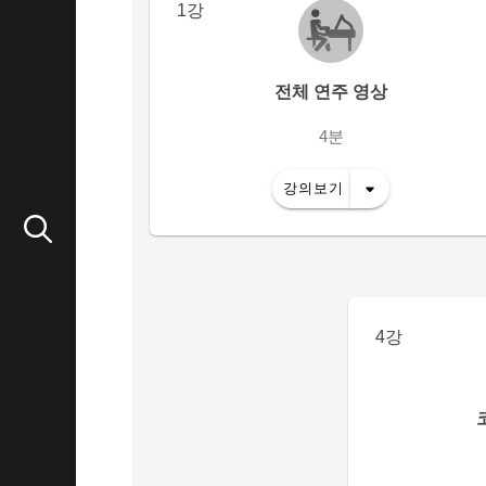
1강
전체 연주 영상
4분
강의보기
4강