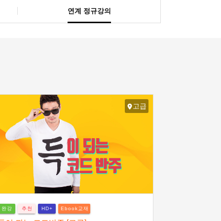
연계 정규강의
고급
완강
추천
Ebook교재
HD+