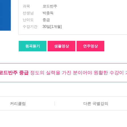
과목
코드반주
선생님
박종득
난이도
중급
수강기간
30일[1개월]
원곡듣기
샘플영상
연주영상
코드반주 중급
정도의 실력을 가진 분이어야 원활한 수강이 
커리큘럼
다른 곡별강의