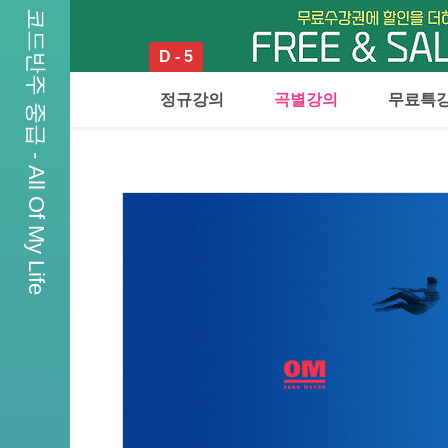
코드반주 중급 - All Of My Life
D - 5
정규강의
곡별강의
무료특