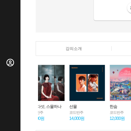
강의소개
스물다섯, 스물하나
선물
한숨
우주를
코드반주
코드반주
코드반주
코드반
13,000원
14,000원
12,000원
13,00