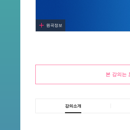
원곡정보
곡명
All Of My Life
작곡
박원
본 강의는
작사
박원
아티스트
박원
원곡듣기
강의소개