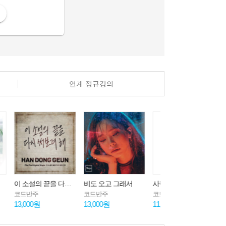
연계 정규강의
이 소설의 끝을 다시 써보려 해
비도 오고 그래서
사랑은 은하수 다방에서
어떻게 이별까지 사랑하겠어, 널 사랑하는 거지
코드반주
코드반주
코드반주
13,000원
11,000원
13,500원