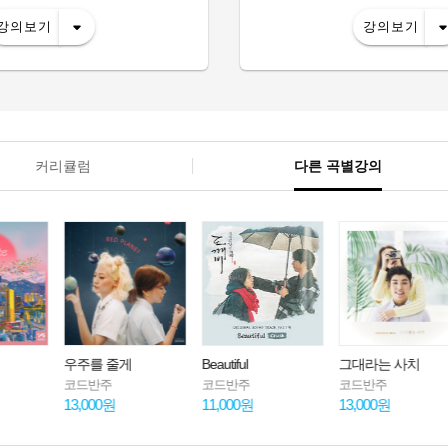
강의보기
강의보기
커리큘럼
다른 곡별강의
 줄게
Beautiful
그대라는 사치
주
코드반주
코드반주
코드반주
0원
11,000원
13,000원
13,000원