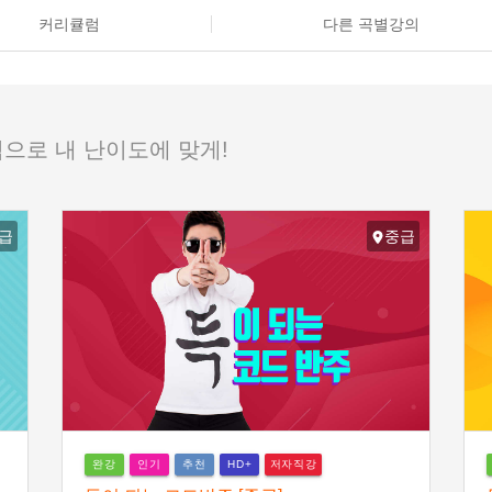
커리큘럼
다른 곡별강의
으로 내 난이도에 맞게!
급
중급
완강
인기
추천
저자직강
HD+