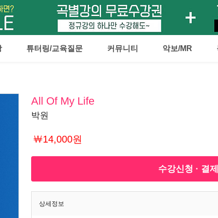
강
튜터링/교육질문
커뮤니티
악보/MR
All Of My Life
박원
￦14,000원
수강신청 · 결
상세정보