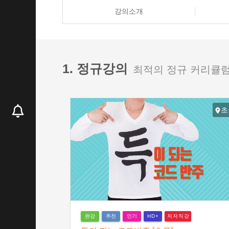
강의소개
1. 정규강의
최적의 정규 커리큘럼
초
완강
추천
인기
저자직강
HD+