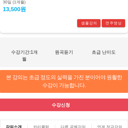
30일
(1개월)
13,500원
샘플강의
연주영상
수강기간:1개
원곡듣기
초급 난이도
월
본 강의는 초급 정도의 실력을 가진 분이어야 원활한
수강이 가능합니다.
수강신청
강의소개
커리큘럼
다른 곡별강의
연계 정규강의