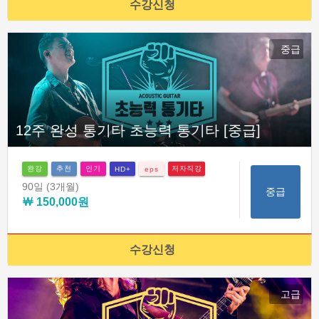
수강신청
중급
12주 완성 통기타 초능력 통기타 [중급]
완강
추천
인기
저자직강
HD+
eps
90일
(3개월)
중급
￦ 150,000원
수강신청
고급