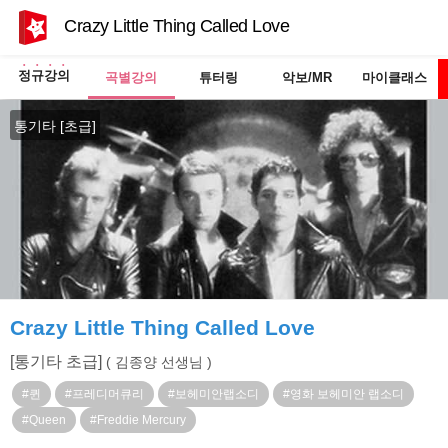
Crazy Little Thing Called Love
정규강의
곡별강의
튜터링
악보/MR
마이클래스
통기타 [초급]
Crazy Little Thing Called Love
[통기타 초급]
( 김종양 선생님 )
#퀸
#프레디머큐리
#보헤미안랩소디
#영화 보헤미안 랩소디
#Queen
#Freddie Mercury