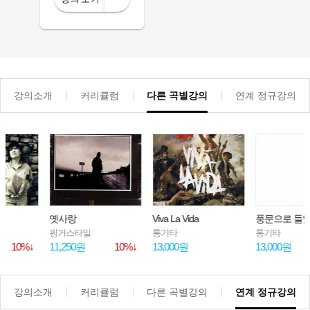
강의소개
커리큘럼
다른 곡별강의
연계 정규강의
옛사랑
Viva La Vida
풍문으로 들었소
핑거스타일
통기타
통기타
11,250원
10%↓
13,000원
13,000원
강의소개
커리큘럼
다른 곡별강의
연계 정규강의