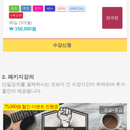
완강
추천
인기
HD+
EPS
SPECIAL
e북교재
편곡편
90일
(3개월)
￦ 150,000원
수강신청
2. 패키지강의
단일강의를 결제하시는 것보다 긴 수강기간이 부여되며 추가
할인이 제공됩니다.
75,000원 할인 이벤트 진행중
초급+중급