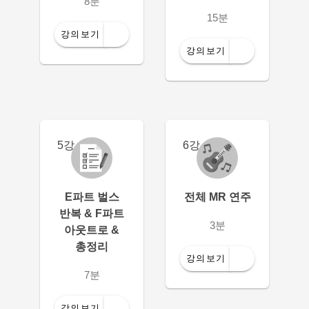
8분
15분
강의보기
강의보기
5강
6강
E파트 벌스
전체 MR 연주
반복 & F파트
3분
아웃트로 &
총정리
강의보기
7분
강의보기