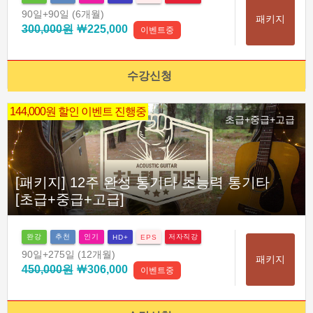
90일
+90일
(6개월)
패키지
300,000원
￦225,000
이벤트중
수강신청
144,000원 할인 이벤트 진행중
초급+중급+고급
[패키지] 12주 완성 통기타 초능력 통기타
[초급+중급+고급]
완강
추천
인기
저자직강
HD+
EPS
90일
+275일
(12개월)
패키지
450,000원
￦306,000
이벤트중