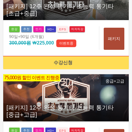
[패키지] 12주 완성 통기타 초능력 통기타
[초급+중급]
완강
추천
인기
저자직강
HD+
EPS
90일
+90일
(6개월)
패키지
300,000원
￦225,000
이벤트중
수강신청
75,000원 할인 이벤트 진행중
중급+고급
[패키지] 12주 완성 통기타 초능력 통기타
[중급+고급]
완강
추천
인기
저자직강
HD+
EPS