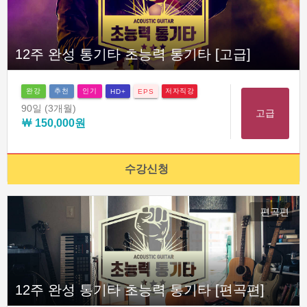
12주 완성 통기타 초능력 통기타 [고급]
완강
추천
인기
저자직강
HD+
EPS
90일
(3개월)
고급
￦ 150,000원
수강신청
편곡편
12주 완성 통기타 초능력 통기타 [편곡편]