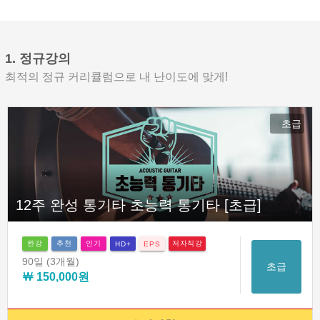
1. 정규강의
최적의 정규 커리큘럼으로 내 난이도에 맞게!
초급
12주 완성 통기타 초능력 통기타 [초급]
완강
추천
인기
저자직강
HD+
EPS
90일
(3개월)
초급
￦ 150,000원