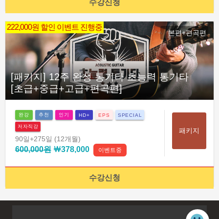
수강신청
222,000원 할인 이벤트 진행중
본편+편곡편
[패키지] 12주 완성 통기타 초능력 통기타
[초급+중급+고급+편곡편]
완강
추천
인기
HD+
EPS
SPECIAL
저자직강
패키지
90일
+275일
(12개월)
600,000원
￦378,000
이벤트중
수강신청