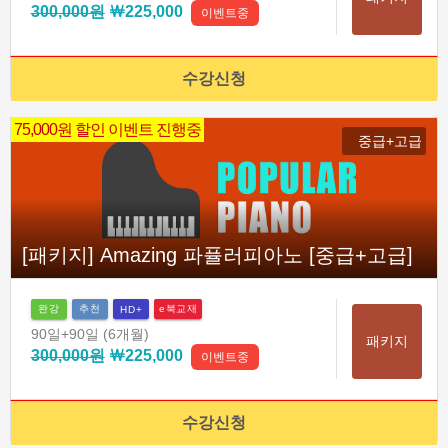
300,000원
￦225,000
이벤트중
수강신청
75,000원 할인 이벤트 진행중
중급+고급
[패키지] Amazing 파퓰러피아노 [중급+고급]
완강
추천
e북교재
HD+
90일
+90일
(6개월)
패키지
300,000원
￦225,000
이벤트중
수강신청