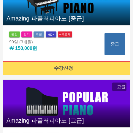
Amazing 파퓰러피아노 [중급]
완강
인기
추천
e북교재
HD+
90일
(3개월)
중급
￦ 150,000원
수강신청
고급
Amazing 파퓰러피아노 [고급]