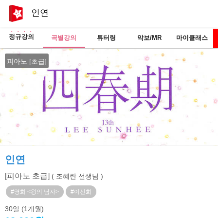
인연
정규강의
곡별강의
튜터링
악보/MR
마이클래스
피아노 [초급]
인연
[피아노 초급]
( 조혜란 선생님 )
#영화 <왕의 남자>
#이선희
30일
(1개월)