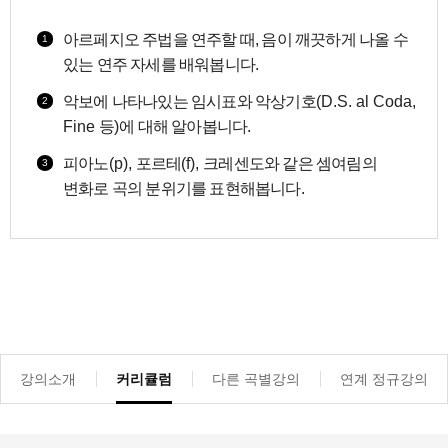
아르페지오 주법을 연주할 때, 음이 깨끗하게 나올 수
1
있는 연주 자세를 배워봅니다
.
악보에 나타나있는 임시표와 악상기호
(D.S. al Coda,
2
Fine
등
)
에 대해 알아봅니다
.
피아노
(p),
포르테
(f),
크레센도와 같은 셈여림의
3
변화로 곡의 분위기를 표현해봅니다
.
강의소개
커리큘럼
다른 곡별강의
연계 정규강의