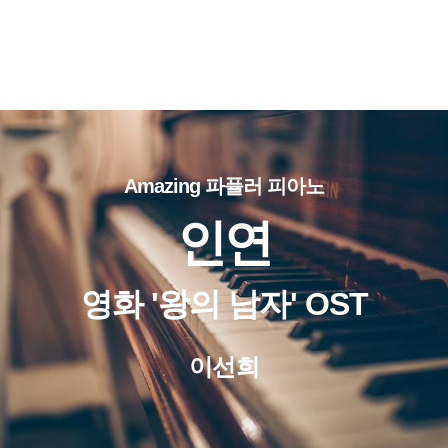
Amazing 파퓰러 피아노
인연
영화 '왕의 남자' OST
이선희