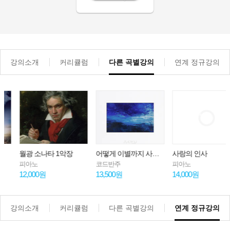
강의소개
커리큘럼
다른 곡별강의
연계 정규강의
월광 소나타 1악장
어떻게 이별까지 사랑하겠어, 널 사랑하는 거지
사랑의 인사
피아노
코드반주
피아노
12,000원
13,500원
14,000원
강의소개
커리큘럼
다른 곡별강의
연계 정규강의