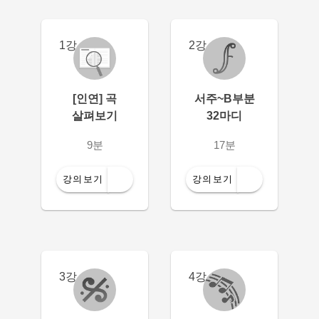
1강
2강
[인연] 곡
서주~B부분
살펴보기
32마디
9분
17분
강의보기
강의보기
3강
4강