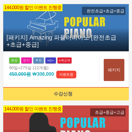
144,000원 할인 이벤트 진행중
완전초급+초급+중급
[패키지] Amazing 파퓰러피아노 [완전초급
+초급+중급]
완강
인기
추천
e북교재
HD+
90일
+275일
(12개월)
패키지
450,000원
￦306,000
이벤트중
수강신청
144,000원 할인 이벤트 진행중
초급+중급+고급