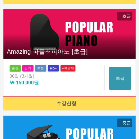
초급
Amazing 파퓰러피아노 [초급]
완강
인기
추천
e북교재
HD+
90일
(3개월)
초급
￦ 150,000원
수강신청
중급