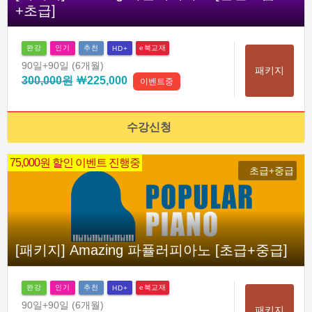
+초급]
완강
인기
추천
e북교재
HD+
90일
+90일
(6개월)
패키지
300,000원
￦225,000
이벤트중
수강신청
75,000원 할인 이벤트 진행중
초급+중급
[패키지] Amazing 파퓰러피아노 [초급+중급]
완강
인기
추천
e북교재
HD+
90일
+90일
(6개월)
패키지