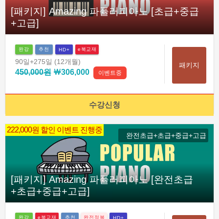
[패키지] Amazing 파퓰러피아노 [초급+중급
+고급]
완강
추천
e북교재
HD+
90일
+275일
(12개월)
패키지
450,000원
￦306,000
이벤트중
수강신청
222,000원 할인 이벤트 진행중
완전초급+초급+중급+고급
[패키지] Amazing 파퓰러피아노 [완전초급
+초급+중급+고급]
완강
e북교재
추천
완전정복
HD+