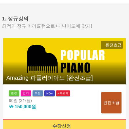
1. 정규강의
최적의 정규 커리큘럼으로 내 난이도에 맞게!
완전초급
Amazing 파퓰러피아노 [완전초급]
완강
인기
추천
e북교재
HD+
90일
(3개월)
완전초급
￦ 150,000원
수강신청