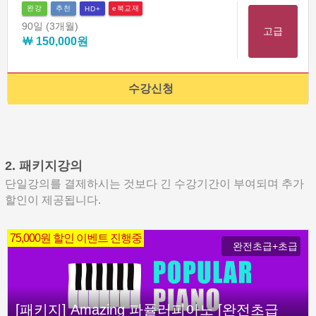
완강
추천
e북교재
HD+
90일
(3개월)
고급
￦ 150,000원
수강신청
2. 패키지강의
단일강의를 결제하시는 것보다 긴 수강기간이 부여되며 추가
할인이 제공됩니다.
75,000원 할인 이벤트 진행중
완전초급+초급
[패키지] Amazing 파퓰러피아노 [완전초급