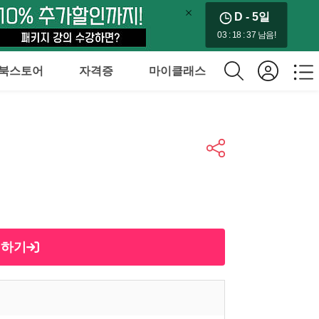
D - 5
일
03 : 18 : 36 남음!
북스토어
자격증
마이클래스
제하기