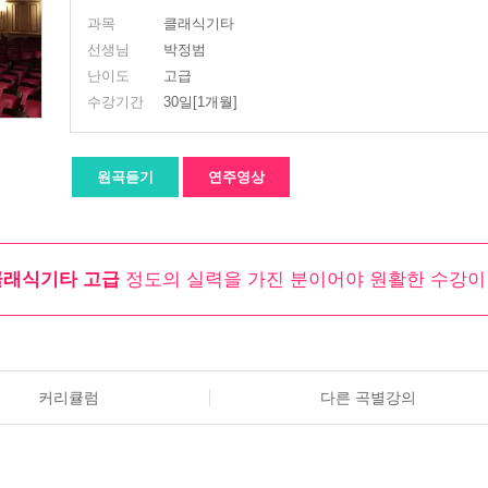
과목
클래식기타
선생님
박정범
난이도
고급
수강기간
30일[1개월]
원곡듣기
연주영상
클래식기타 고급
정도의 실력을 가진 분이어야 원활한 수강이
커리큘럼
다른 곡별강의