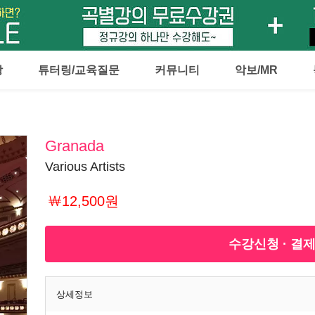
강
튜터링/교육질문
커뮤니티
악보/MR
Granada
Various Artists
￦12,500원
수강신청 · 결
상세정보