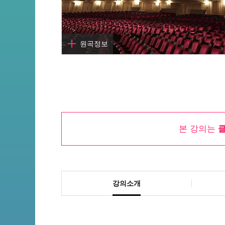
원곡정보
곡명
Granada
작곡
이사크 알베니즈
본 강의는
작사
-
아티스트
Various Artists
원곡듣기
강의소개