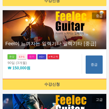
수강신청
중급
Feel이 느껴지는 일렉기타 필렉기타 [중급]
완강
인기
e북교재
EPS
HD+
90일
(3개월)
중급
￦ 150,000원
수강신청
고급