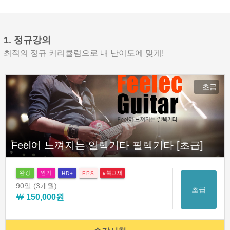
1. 정규강의
최적의 정규 커리큘럼으로 내 난이도에 맞게!
초급
Feel이 느껴지는 일렉기타 필렉기타 [초급]
완강
인기
e북교재
HD+
EPS
90일
(3개월)
초급
￦ 150,000원