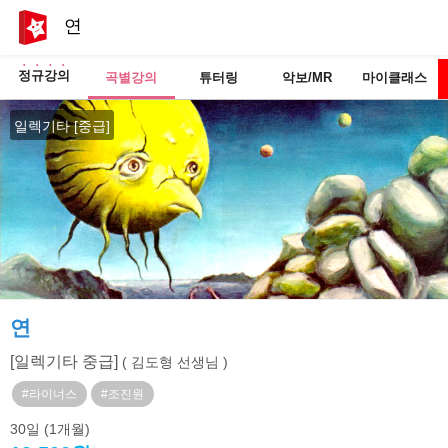
연
정규강의
곡별강의
튜터링
악보/MR
마이클래스
일렉기타 [중급]
연
[일렉기타 중급]
( 김도형 선생님 )
#라이너스
#조진원
30일
(1개월)