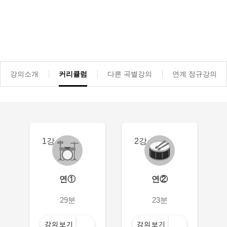
강의소개
커리큘럼
다른 곡별강의
연계 정규강의
1강
2강
연①
연②
29분
23분
강의보기
강의보기