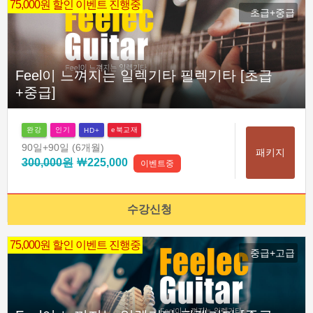
75,000원 할인 이벤트 진행중
초급+중급
Feel이 느껴지는 일렉기타 필렉기타 [초급
+중급]
완강
인기
e북교재
HD+
90일
+90일
(6개월)
패키지
300,000원
￦225,000
이벤트중
수강신청
75,000원 할인 이벤트 진행중
중급+고급