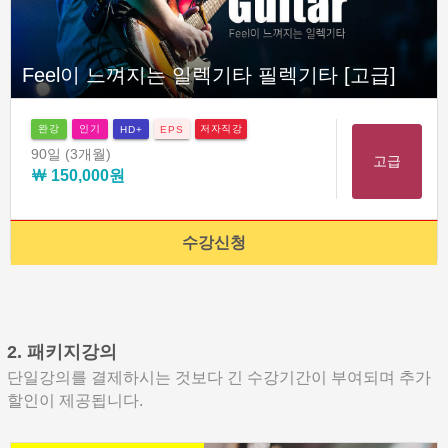
Feel이 느껴지는 일렉기타 필렉기타 [고급]
완강
인기
저자직강
HD+
EPS
90일
(3개월)
고급
￦ 150,000원
수강신청
2. 패키지강의
단일강의를 결제하시는 것보다 긴 수강기간이 부여되며 추가
할인이 제공됩니다.