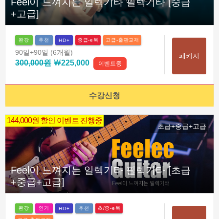
Feel이 느껴지는 일렉기타 필렉기타 [중급
+고급]
완강
추천
중급-e북
고급-출판교재
HD+
90일
+90일
(6개월)
패키지
300,000원
￦225,000
이벤트중
수강신청
144,000원 할인 이벤트 진행중
초급+중급+고급
Feel이 느껴지는 일렉기타 필렉기타 [초급
+중급+고급]
완강
인기
추천
초/중-e북
HD+