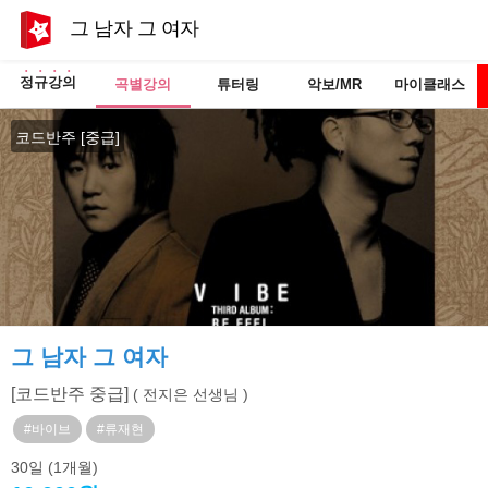
그 남자 그 여자
정규강의
곡별강의
튜터링
악보/MR
마이클래스
코드반주 [중급]
그 남자 그 여자
[코드반주 중급]
( 전지은 선생님 )
#바이브
#류재현
30일
(1개월)