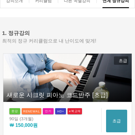
강의소개
커리큘럼
다른 곡별강의
연계 정규강의
1. 정규강의
최적의 정규 커리큘럼으로 내 난이도에 맞게!
초급
새로운 시크릿 피아노 코드반주 [초급]
완강
인기
e북교재
RENEWAL
HD+
90일
(3개월)
초급
￦ 150,000원