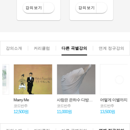
강의보기
강의보기
강의소개
커리큘럼
다른 곡별강의
연계 정규강의
Marry Me
사랑은 은하수 다방에서
어떻게 이별까지 사랑하겠어, 널 사랑하는 거지
코드반주
코드반주
코드반주
12,500원
11,000원
13,500원