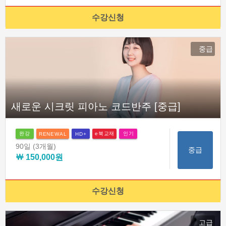
수강신청
중급
새로운 시크릿 피아노 코드반주 [중급]
완강
e북교재
인기
RENEWAL
HD+
90일
(3개월)
중급
￦ 150,000원
수강신청
고급