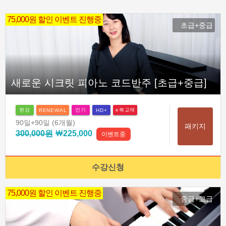
75,000원 할인 이벤트 진행중
초급+중급
새로운 시크릿 피아노 코드반주 [초급+중급]
완강
인기
e북교재
RENEWAL
HD+
90일
+90일
(6개월)
패키지
300,000원
￦225,000
이벤트중
수강신청
75,000원 할인 이벤트 진행중
중급+고급