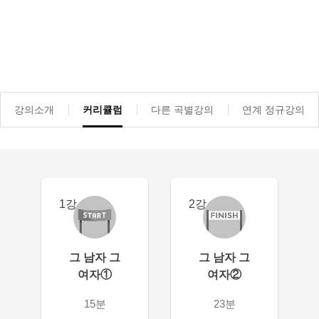
강의소개
커리큘럼
다른 곡별강의
연계 정규강의
1강
2강
그 남자 그
그 남자 그
여자①
여자②
15분
23분