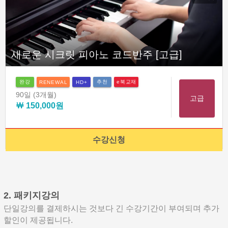
새로운 시크릿 피아노 코드반주 [고급]
완강
추천
e북교재
RENEWAL
HD+
90일
(3개월)
고급
￦ 150,000원
수강신청
2. 패키지강의
단일강의를 결제하시는 것보다 긴 수강기간이 부여되며 추가
할인이 제공됩니다.