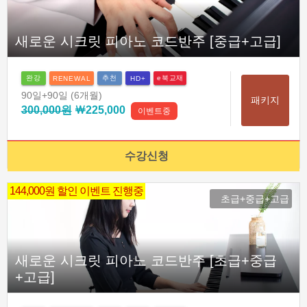
새로운 시크릿 피아노 코드반주 [중급+고급]
완강
추천
e북교재
RENEWAL
HD+
90일
+90일
(6개월)
패키지
300,000원
￦225,000
이벤트중
수강신청
144,000원 할인 이벤트 진행중
초급+중급+고급
새로운 시크릿 피아노 코드반주 [초급+중급
+고급]