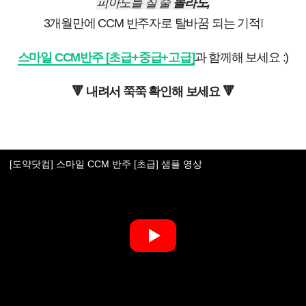
피아노를 칠 줄
몰라도,
3개월만에 CCM 반주자로 탈바꿈 되는 기적❕
스마일 CCM반주 [초급+중급+고급]
과 함께해 보세요 :)
🔻 내려서 쭉쭉 확인해 보세요 🔻
[도약닷컴] 스마일 CCM 반주 [초급] 샘플 영상