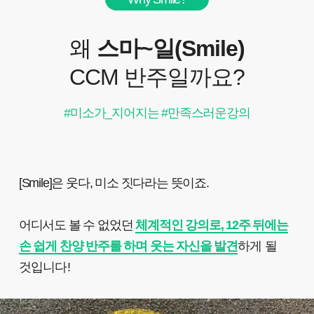
왜
스마~일(Smile)
CCM 반주일까요?
#미소가_지어지는 #만족스러운강의
[Smile]은 웃다, 미소 짓다라는 뜻이죠.
어디서도 볼 수 없었던
체계적인 강의로, 12주 뒤에는
손 쉽게 찬양 반주를 하며 웃는 자신을 발견
하게 될
것입니다!