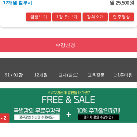
12개월 할부시
월 25,500원
샘플보기
1강 맛보기
강의소개
연주영상
수강신청
91 /
91강
12개월
교재(별도)
교육질문
1:1튜터링
 - 2