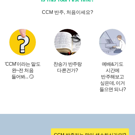
CCM 반주, 처음이세요?
'CCM'이라는 말도
찬송가 반주랑
예배&기도
완~전 처음
다른건가?
시간에
들어봐... 🙄
반주해보고
싶은데, 이거
들으면 되나?
CCM 반주라는 말이 생소하신가요!?