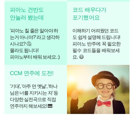
피아노 건반도
코드 배우다가
안눌러 봤는데
포기했어요
'피아노 칠 줄은 알아야 하
이해하기 어려웠던 코드
는거 아니야?' 라고 생각하
도 쉽게 설명해 드립니다!
시나요? 🤔
피아노 반주에 꼭 필요한
몰라도 됩니다!
필수 코드들을 배워보세
피아노부터 배워 보세요. :)
요. 😃
CCM 연주에 도전!
'기대', '아주 먼 옛날', '하나
님은 너를 지키시는 자' 등
다양한 실전곡으로 직접
연주까지 해보세요! 🎹