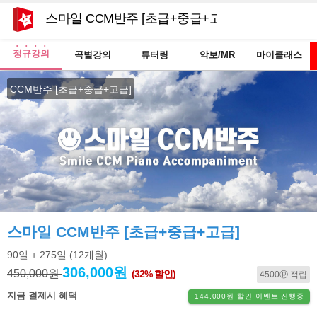
스마일 CCM반주 [초급+중급+고급]
정규강의
곡별강의
튜터링
악보/MR
마이클래스
CCM반주 [초급+중급+고급]
스마일 CCM반주 [초급+중급+고급]
90일
+ 275일
(12개월)
306,000원
450,000원
(32% 할인)
4500ⓟ 적립
지금 결제시 혜택
144,000원 할인 이벤트 진행중