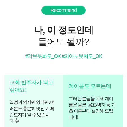
Recommend
나, 이 정도인데
들어도 될까?
#악보못봐도_OK #피아노못쳐도_OK
교회 반주자가 되고
계이름도 모르는데
싶어요!
그러신 분들을 위해 계이
열정과 의지만 있다면, 여
름은 물론, 음표/박자 등 기
러분도 충분히 멋진 예배
초 이론부터 설명해 드립
인도자가 될 수 있습니
니다!
다!
👍