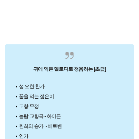
귀에 익은 멜로디로 청음하는 [초급]
성 요한 찬가
꿈을 먹는 젊은이
고향 무정
놀람 교향곡 - 하이든
환희의 송가 - 베토벤
연가