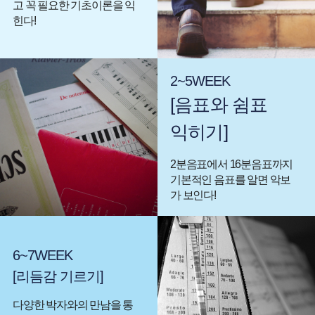
고 꼭 필요한 기초이론을 익
힌다!
2~5WEEK
[음표와 쉼표
익히기]
2분음표에서 16분음표까지
기본적인 음표를 알면 악보
가 보인다!
6~7WEEK
[리듬감 기르기]
다양한 박자와의 만남을 통