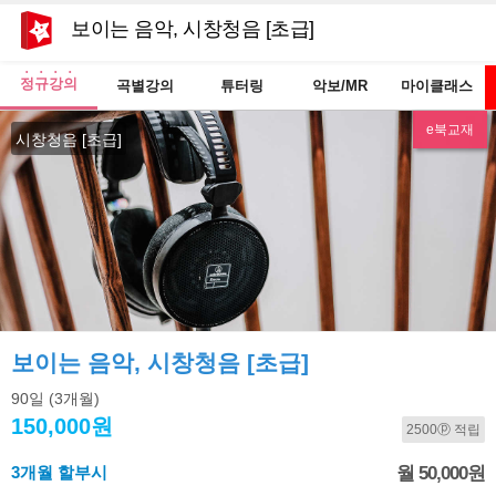
보이는 음악, 시창청음 [초급]
정규강의
곡별강의
튜터링
악보/MR
마이클래스
e북교재
시창청음 [초급]
보이는 음악, 시창청음 [초급]
90일
(3개월)
150,000원
2500ⓟ 적립
3개월 할부시
월 50,000원