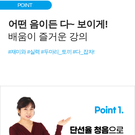
POINT
어떤 음이든 다~ 보이게!
배움이 즐거운 강의
#재미와 #실력 #두마리_토끼 #다_잡자!