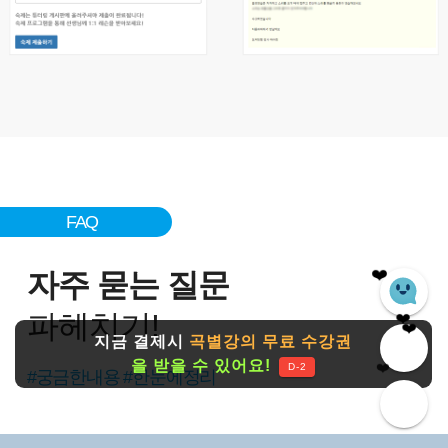
FAQ
❤️
자주 묻는 질문
❤️
파헤치기!
❤️
❤️
지금 결제시
곡별강의 무료 수강권
을 받을 수 있어요!
❤️
D-2
#궁금한내용 #한눈에정리