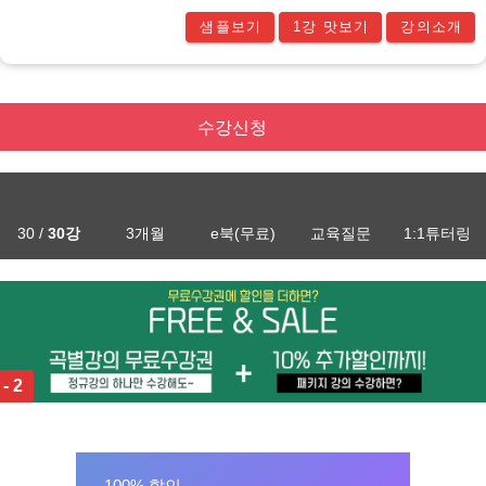
샘플보기
1강 맛보기
강의소개
수강신청
30 /
30강
3개월
e북(무료)
교육질문
1:1튜터링
 - 2
100% 할인