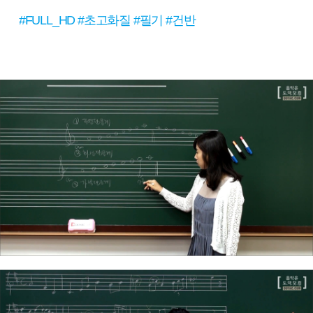
#FULL_HD #초고화질 #필기 #건반