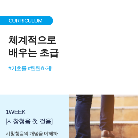
CURRICULUM
체계적으로
배우는 초급
#기초를 #탄탄하게!
1WEEK
[시창청음 첫 걸음]
시창청음의 개념을 이해하