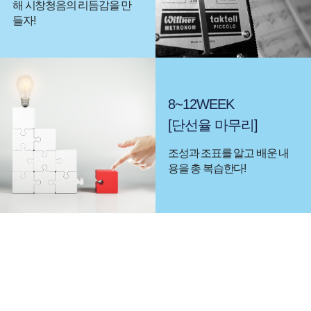
해 시창청음의 리듬감을 만
들자!
8~12WEEK
[단선율 마무리]
조성과 조표를 알고 배운 내
용을 총 복습한다!