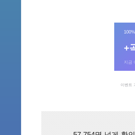
100
+
지금 
이벤트 기간
57,754명 넘게 확