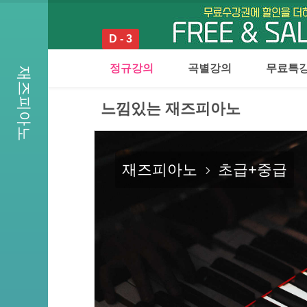
D - 3
정규강의
곡별강의
무료특
재즈피아노
느낌있는 재즈피아노
재즈피아노
초급+중급