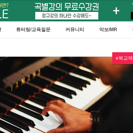
강
튜터링/교육질문
커뮤니티
악보/MR
e북교재