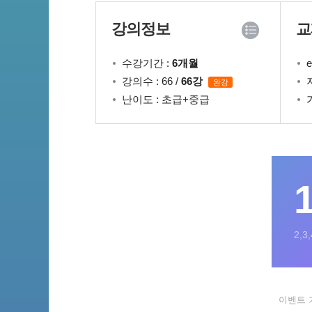
강의정보
교
수강기간 :
6개월
강의수 : 66 /
66강
완강
난이도 : 초급+중급
2,
이벤트 기간