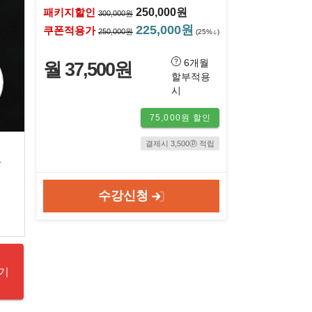
패키지할인
250,000원
300,000원
225,000원
쿠폰적용가
250,000원
(25%
)
6개월
월 37,500원
할부적용
시
75,000원 할인
결제시 3,500ⓟ 적립
도
수강신청
기