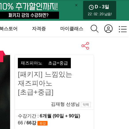
D - 3
일
22 : 02 : 19 남음!
북스토어
자격증
마이클래스
재즈피아노
초급+중급
[패키지] 느낌있는
재즈피아노
[초급+중급]
김재형 선생님
약력
수강기간 :
6개월 (90일
+ 90일
)
66 /
66강
완강