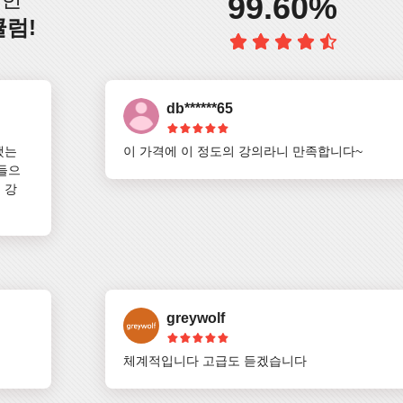
99.60%
큘럼!
db******65
했는
이 가격에 이 정도의 강의라니 만족합니다~
 들으
 강
greywolf
체계적입니다 고급도 듣겠습니다