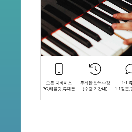
모든 디바이스
무제한 반복수강
1:1
PC,태블릿,휴대폰
(수강 기간내)
1:1질문