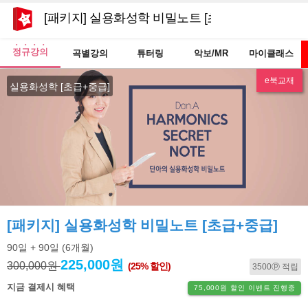
[패키지] 실용화성학 비밀노트 [초급+중급]
정규강의
곡별강의
튜터링
악보/MR
마이클래스
e북교재
실용화성학 [초급+중급]
[패키지] 실용화성학 비밀노트 [초급+중급]
90일
+ 90일
(6개월)
225,000원
300,000원
(25% 할인)
3500ⓟ 적립
지금 결제시 혜택
75,000원 할인 이벤트 진행중