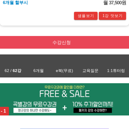
6개월 할부시
월 37,500원
샘플보기
1강 맛보기
수강신청
62 /
62강
6개월
e북(무료)
교육질문
1:1튜터링
 - 1