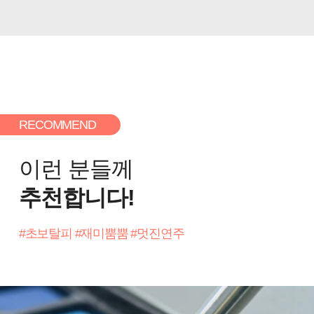
RECOMMEND
이런 분들께
추천합니다!
#초보탈피 #재미뿜뿜 #멋진연주