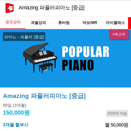
Amazing 파퓰러피아노 [중급]
정규강의
곡별강의
튜터링
악보/MR
마이클래스
e북교재
피아노 - 파퓰러 [중급]
Amazing 파퓰러피아노 [중급]
90일
(3개월)
150,000원
2500ⓟ 적립
3개월 할부시
월 50,000원