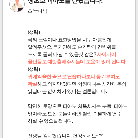
생초보 피아노를 만났습니다.
초***나
님
(생략)
곡의 느낌이나 표현방법을 너무 아름답게
알려주셔요. 듣기만해도 손가락이 건반위를
도로록 굴러 다닐 수 있을것 같은?
사이사이
꿀팁들도 대방출해주시는데 도움이 많이 됩니다
.
(생략)
귀에익숙한 곡으로 연습하다보니 동기부여도
확실
하고 의지만 있다면 학원다니는 시간과 돈의
몇십배는 값어치가 있다는 결론입니다.
막연한 로망으로 피아노 처음치시는 분들. 피아노
맛이라도 보신 분들이라면 훨씬 수월하게 연주
하실 수 있으실겁니다.
선생님 감사했습니다. 건강하세요~^^