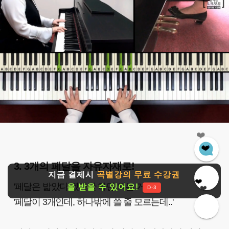
❤️
❤️
❤️
3. 3개의 페달을 자유자재로!
❤️
지금 결제시
곡별강의 무료 수강권
❤️
'페달은 밟았다 뗐다만 하면 되는 거죠?'
을 받을 수 있어요!
D-3
'페달이 3개인데, 하나밖에 쓸 줄 모르는데..'