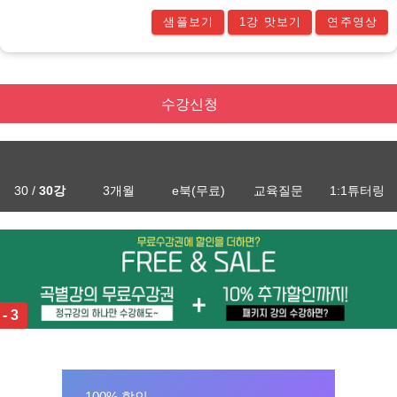
샘플보기
1강 맛보기
연주영상
수강신청
30 /
30강
3개월
e북(무료)
교육질문
1:1튜터링
 - 3
100% 할인