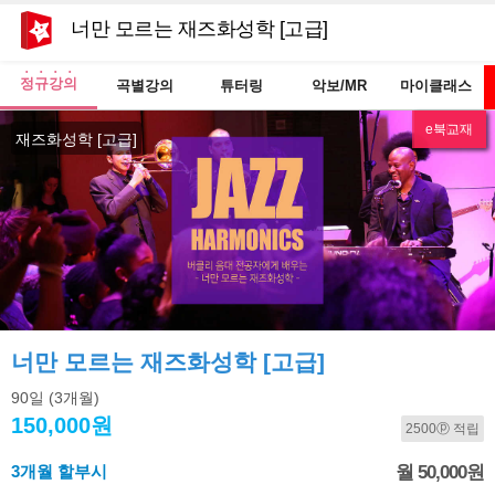
너만 모르는 재즈화성학 [고급]
정규강의
곡별강의
튜터링
악보/MR
마이클래스
e북교재
NEW
재즈화성학 [고급]
너만 모르는 재즈화성학 [고급]
90일
(3개월)
150,000원
2500ⓟ 적립
3개월 할부시
월 50,000원