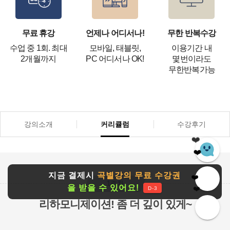
무료 휴강
언제나 어디서나!
무한 반복수강
수업 중 1회. 최대
모바일, 태블릿,
이용기간 내
2개월까지
PC 어디서나 OK!
몇번이라도
무한반복가능
강의소개
커리큘럼
수강후기
❤️
❤️
❤️
❤️
❤️
지금 결제시
곡별강의 무료 수강권
1주차
을 받을 수 있어요!
D-3
리하모니제이션! 좀 더 깊이 있게~