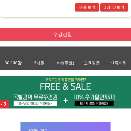
샘플보기
1강 맛보기
수강신청
30 /
30강
3개월
e북(무료)
교육질문
1:1튜터링
 - 3
100% 할인