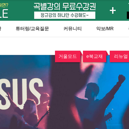
강
튜터링/교육질문
커뮤니티
악보/MR
거울모드
e북교재
리뉴얼