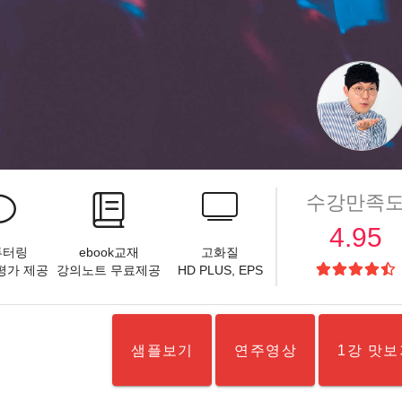
수강만족
4.95
 튜터링
ebook교재
고화질
,평가 제공
강의노트 무료제공
HD PLUS
, EPS
샘플보기
연주영상
1강 맛보