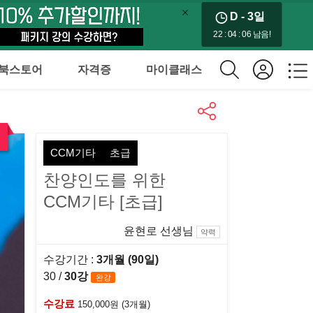
D - 3
일
22 : 04 : 04 남음!
북스토어
자격증
마이클래스
CCM기타
초급
찬양인도를 위한
CCM기타 [초급]
윤현로 선생님
약력
수강기간 :
3개월 (90일)
30 /
30강
완강
수강료
150,000원 (3개월)