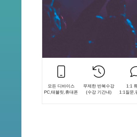
모든 디바이스
무제한 반복수강
1:1
PC,태블릿,휴대폰
(수강 기간내)
1:1질문