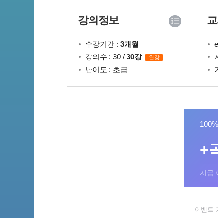
강의정보
교
수강기간 :
3개월
강의수 : 30 /
30강
완강
난이도 : 초급
100
+
지금 
이벤트 기간