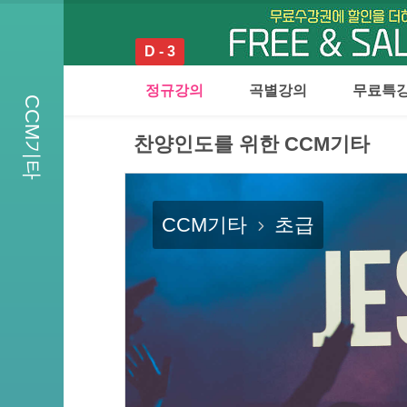
D - 3
정규강의
곡별강의
무료특
CCM기타
찬양인도를 위한 CCM기타
CCM기타
초급