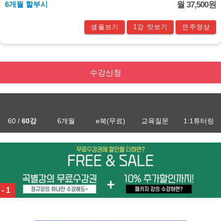
6개월 할부시
월 37,500원
샘플보기
1강 맛보기
연주영상
수강신청
60 /
60강
6개월
e북(무료)
교육질문
1:1튜터링
 - 1