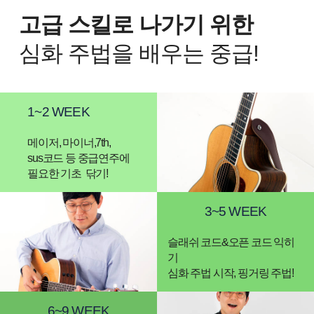
고급 스킬로 나가기 위한
심화 주법을 배우는 중급!
1~2 WEEK
메이저, 마이너,7th,
sus코드 등 중급연주에
필요한 기초 닦기!
3~5 WEEK
슬래쉬 코드&오픈 코드 익히
기
심화 주법 시작, 핑거링 주법!
6~9 WEEK