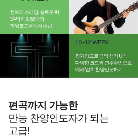
컨트리 스타일, 슬로우 락
3/4박자 & 6/8박자
파워코드 & 백킹 주법
10~12 WEEK
핑거링으로 곡의 생기 UP!
다양한 코드와 연주주법으로
예배/집회 찬양인도하기
편곡까지 가능한
곡별강의 무료 수강권
D-1
만능 찬양인도자가 되는
고급!