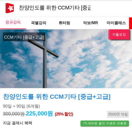
찬양인도를 위한 CCM기타 [중급+고급]
정규강의
곡별강의
튜터링
악보/MR
마이클래스
거울모드
e북교재
리뉴얼
CCM기타 [중급+고급]
찬양인도를 위한 CCM기타 [중급+고급]
90일
+ 90일
(6개월)
225,000원
300,000원
(25% 할인)
3500ⓟ 적립
지금 결제시 혜택
75,000원 할인 이벤트 진행중