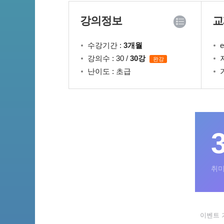
강의정보
교
수강기간 :
3개월
강의수 : 30 /
30강
완강
난이도 : 초급
취미
이벤트 기간