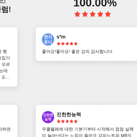
100.00%
럼!
s*m
게 했
좋아요!좋아요! 좋은 강의 감사합니다.
니집가
 모르
는데 
 도약
진한한능력
자하면
우쿨렐레에 대한 기본기부터 시작해서 점점 실력
이 늘어난다는 느낌이 들어요 강의노트와 MR도 