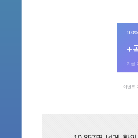
100
+
지금 
이벤트 기간
10,857명 넘게 확