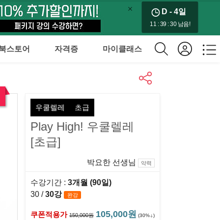
D - 4
일
11 : 39 : 28 남음!
북스토어
자격증
마이클래스
우쿨렐레
초급
Play High! 우쿨렐레
[초급]
박요한 선생님
약력
수강기간 :
3개월 (90일)
30 /
30강
완강
105,000원
쿠폰적용가
150,000원
(30%
)