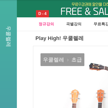
D - 4
정규강의
곡별강의
무료특
우쿨렐레
Play High! 우쿨렐레
우쿨렐레
초급