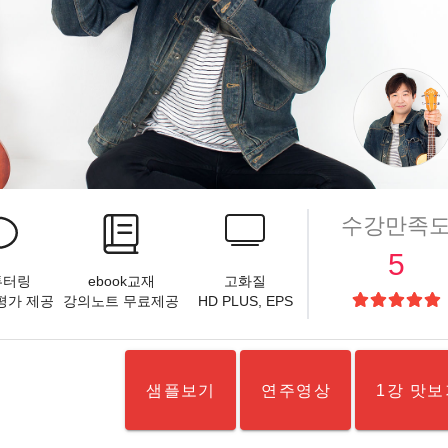
수강만족
5
 튜터링
ebook교재
고화질
,평가 제공
강의노트 무료제공
HD PLUS
, EPS
샘플보기
연주영상
1강 맛보