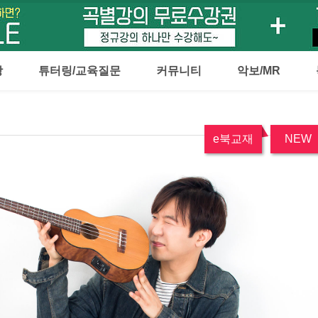
강
튜터링/교육질문
커뮤니티
악보/MR
e북교재
NEW