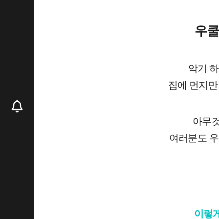
우쿨
악기 하
집에 먼지만
아무것
여러분도 우
이렇게