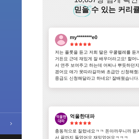
믿을
수 있는 커리큘
my********e0
저는 플룻을 듣고 저희 딸은 우쿨렐레를 듣
거든요 근데 재밌게 잘 배우더라고요! 할머
서 연주 보여주고 하는데 어찌나 뿌듯하던지
겠어요 애가 못따라갈까봐 초급만 신청해줬
중급도 신청해달라고 하네요! 잘배웠습니다.
닷컴 감사해요~
억울한대파
충동적으로 질렀네요ㅋㅋ 돈아까우니까 듣
서 끝까지 들었어요 재밌었어요ㅋㅋㅋ